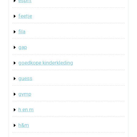
esprit
feetje
fila
gap
goedkope kinderkleding
guess
gymp
h en m
h&m