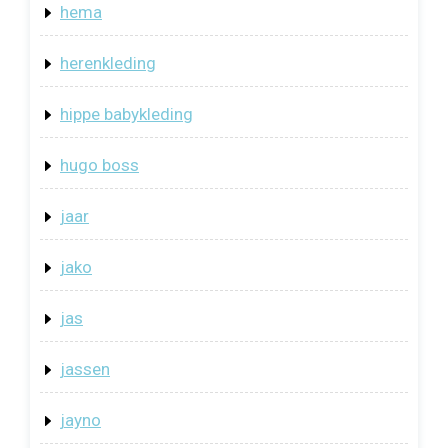
hema
herenkleding
hippe babykleding
hugo boss
jaar
jako
jas
jassen
jayno