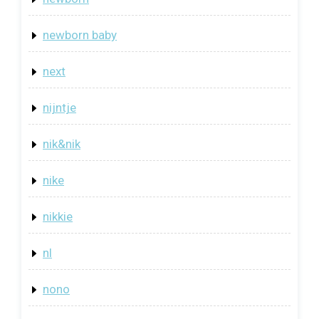
newborn baby
next
nijntje
nik&nik
nike
nikkie
nl
nono