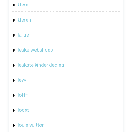
klere
kleren
large
leuke webshops
leukste kinderkleding
levv
lofff
looxs
louis vuitton