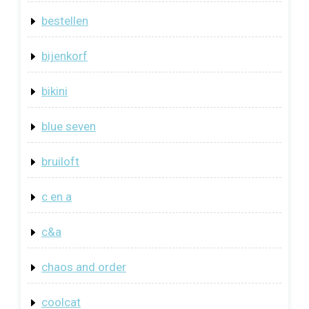
bestellen
bijenkorf
bikini
blue seven
bruiloft
c en a
c&a
chaos and order
coolcat