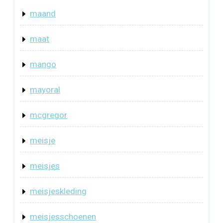
maand
maat
mango
mayoral
mcgregor
meisje
meisjes
meisjeskleding
meisjesschoenen