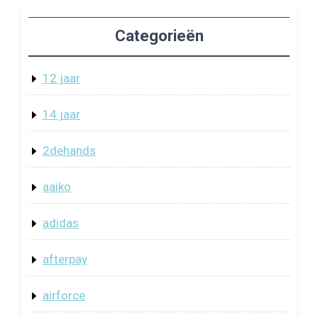
Categorieën
12 jaar
14 jaar
2dehands
aaiko
adidas
afterpay
airforce