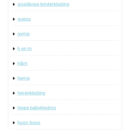
goedkope kinderkleding
guess
gymp
h en m
h&m
hema
herenkleding
hippe babykleding
hugo boss