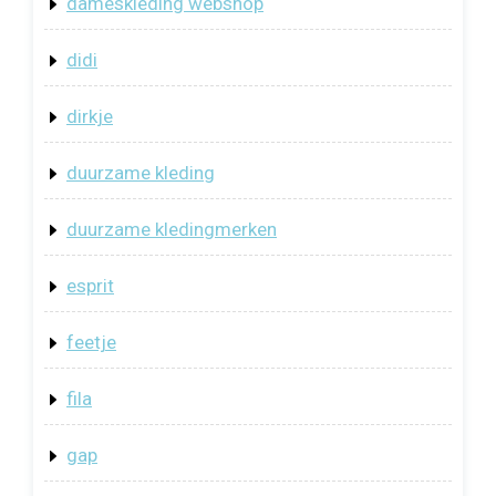
dameskleding webshop
didi
dirkje
duurzame kleding
duurzame kledingmerken
esprit
feetje
fila
gap