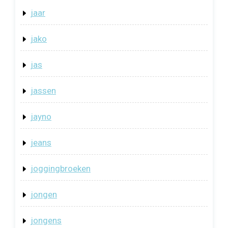
jaar
jako
jas
jassen
jayno
jeans
joggingbroeken
jongen
jongens