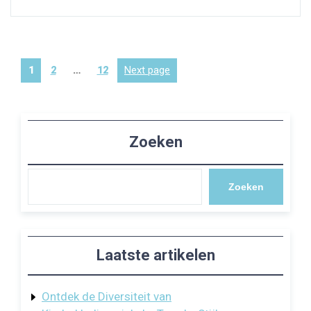
Berichten
Page
Page
Page
Next page
1
2
…
12
paginering
Zoeken
Zoeken
Laatste artikelen
Ontdek de Diversiteit van