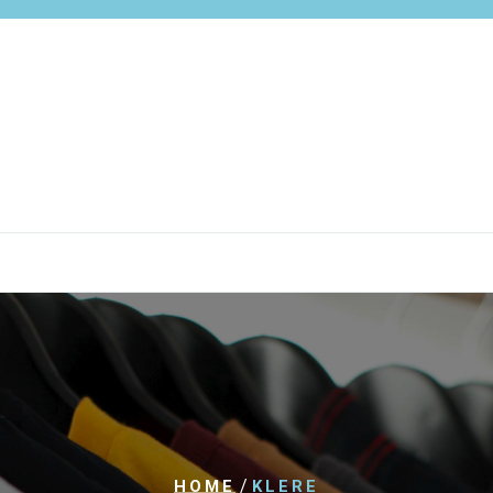
/
HOME
KLERE