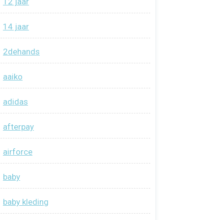
12 jaar
14 jaar
2dehands
aaiko
adidas
afterpay
airforce
baby
baby kleding