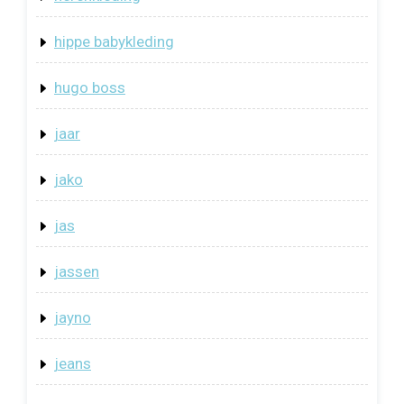
hippe babykleding
hugo boss
jaar
jako
jas
jassen
jayno
jeans