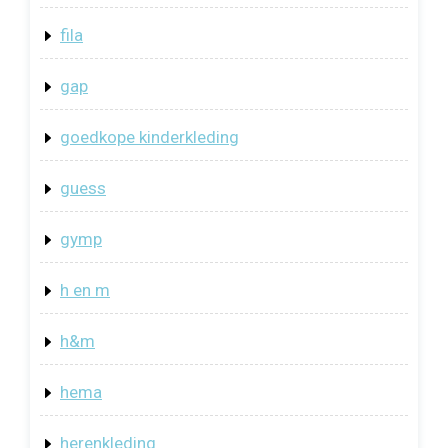
fila
gap
goedkope kinderkleding
guess
gymp
h en m
h&m
hema
herenkleding