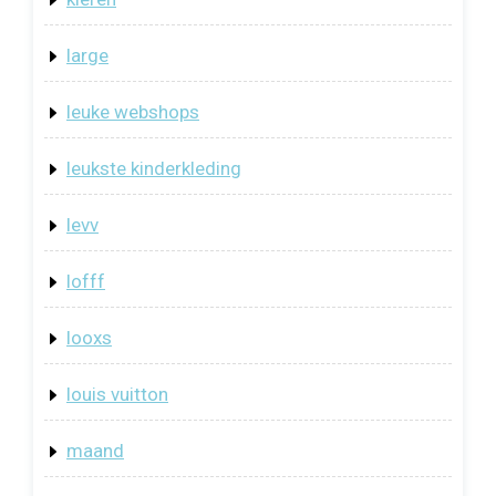
large
leuke webshops
leukste kinderkleding
levv
lofff
looxs
louis vuitton
maand