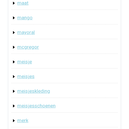
maat
mango
mayoral
mcgregor
meisje
meisjes
meisjeskleding
meisjesschoenen
merk