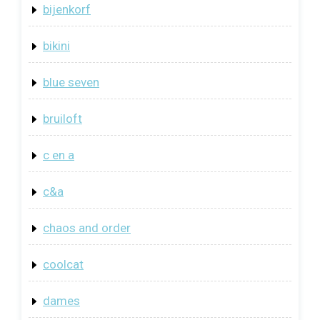
bijenkorf
bikini
blue seven
bruiloft
c en a
c&a
chaos and order
coolcat
dames