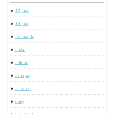
12 jaar
14 jaar
2dehands
aaiko
adidas
afterpay
airforce
baby