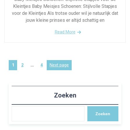
Kleintjes Baby Meisjes Schoenen: Stijlvolle Stapjes
voor de Kleintjes Als trotse ouder wil je natuurlijk dat
jouw kleine prinses er altijd schattig en
Read More
Berichten
Page
Page
Page
Next page
1
2
…
4
paginering
Zoeken
Zoeken