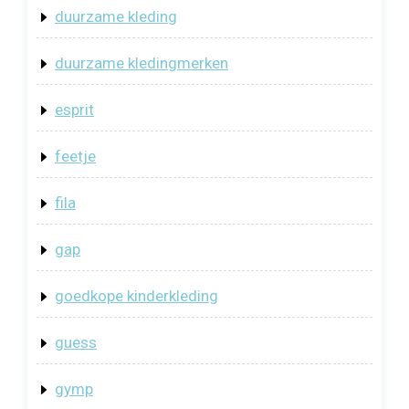
duurzame kleding
duurzame kledingmerken
esprit
feetje
fila
gap
goedkope kinderkleding
guess
gymp