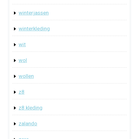
winterjassen
winterkleding
wit
wol
wollen
z8
z8 kleding
zalando