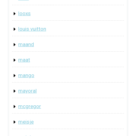
looxs
louis vuitton
maand
maat
mango
mayoral
mcgregor
meisje