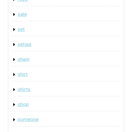
sale
set
setjes
shein
shirt
shirts
shop
someone