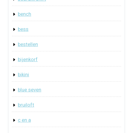
bench
bess
bestellen
bijenkorf
bikini
blue seven
bruiloft
c en a