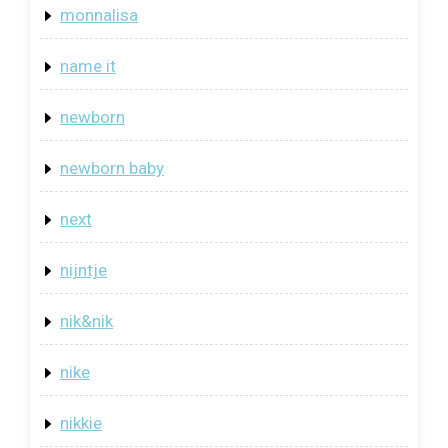
monnalisa
name it
newborn
newborn baby
next
nijntje
nik&nik
nike
nikkie