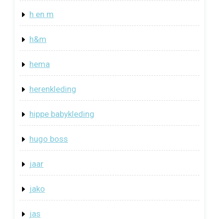
h en m
h&m
hema
herenkleding
hippe babykleding
hugo boss
jaar
jako
jas