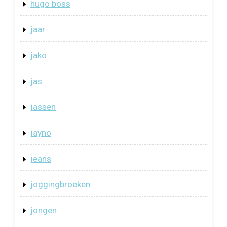
hugo boss
jaar
jako
jas
jassen
jayno
jeans
joggingbroeken
jongen