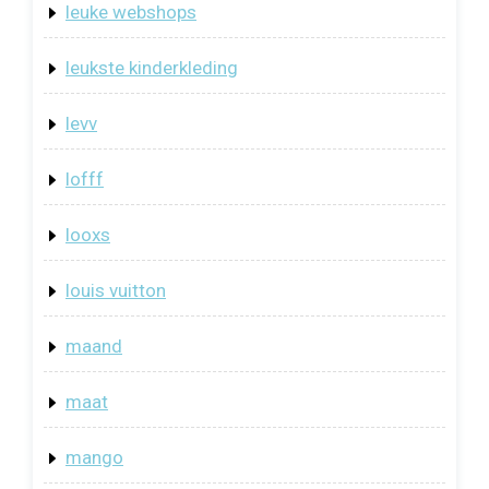
leuke webshops
leukste kinderkleding
levv
lofff
looxs
louis vuitton
maand
maat
mango