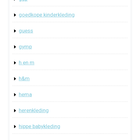
goedkope kinderkleding
guess
gymp
h en m
h&m
hema
herenkleding
hippe babykleding