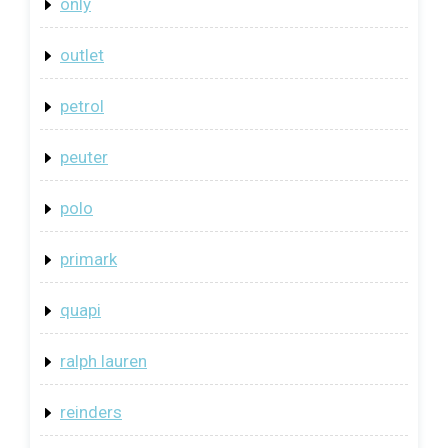
only
outlet
petrol
peuter
polo
primark
quapi
ralph lauren
reinders