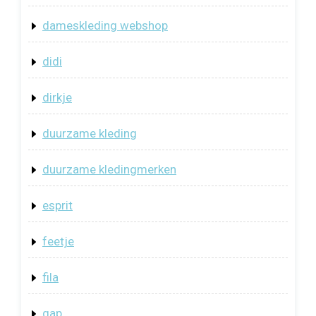
dameskleding webshop
didi
dirkje
duurzame kleding
duurzame kledingmerken
esprit
feetje
fila
gap