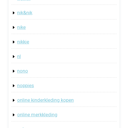
nik&nik
nike
nikkie
nl
nono
noppies
online kinderkleding kopen
online merkkleding