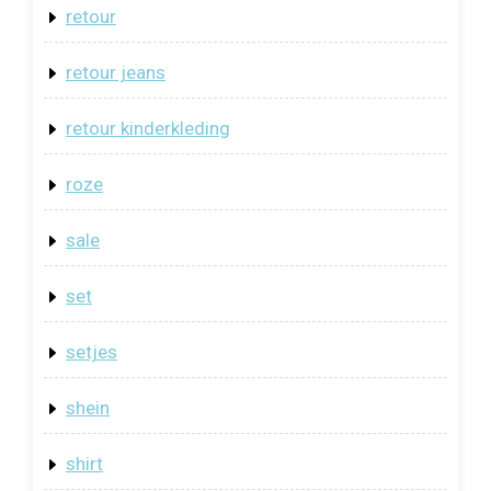
retour
retour jeans
retour kinderkleding
roze
sale
set
setjes
shein
shirt