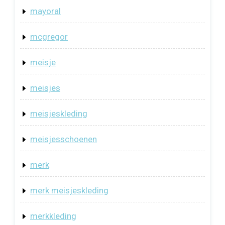
mayoral
mcgregor
meisje
meisjes
meisjeskleding
meisjesschoenen
merk
merk meisjeskleding
merkkleding