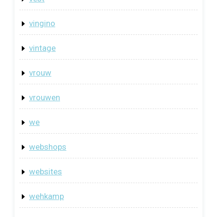
vingino
vintage
vrouw
vrouwen
we
webshops
websites
wehkamp