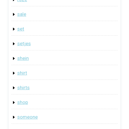
sale
set
setjes
shein
shirt
shirts
shop
someone