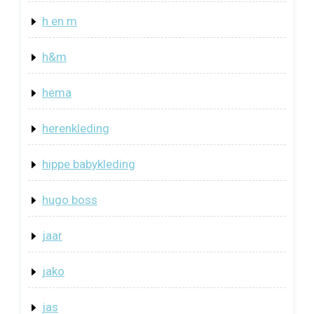
h en m
h&m
hema
herenkleding
hippe babykleding
hugo boss
jaar
jako
jas