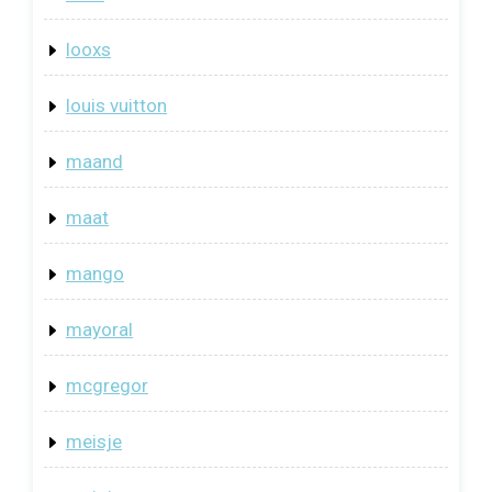
looxs
louis vuitton
maand
maat
mango
mayoral
mcgregor
meisje