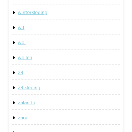
winterkleding
wit
wol
wollen
z8
z8 kleding
zalando
zara