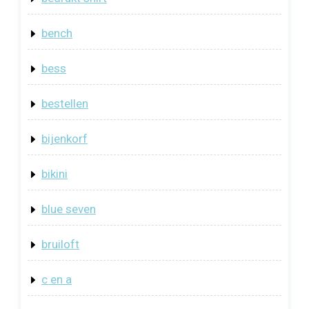
bench
bess
bestellen
bijenkorf
bikini
blue seven
bruiloft
c en a