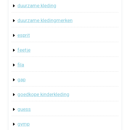
duurzame kleding
duurzame kledingmerken
esprit
feetje
fila
gap
goedkope kinderkleding
guess
gymp