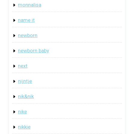
monnalisa
name it
newborn
newborn baby
next
nijntje
nik&nik
nike
nikkie