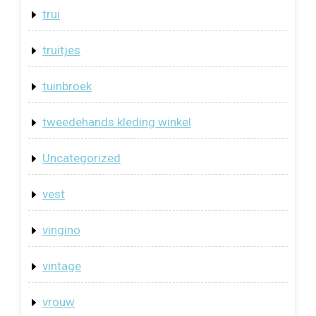
trui
truitjes
tuinbroek
tweedehands kleding winkel
Uncategorized
vest
vingino
vintage
vrouw