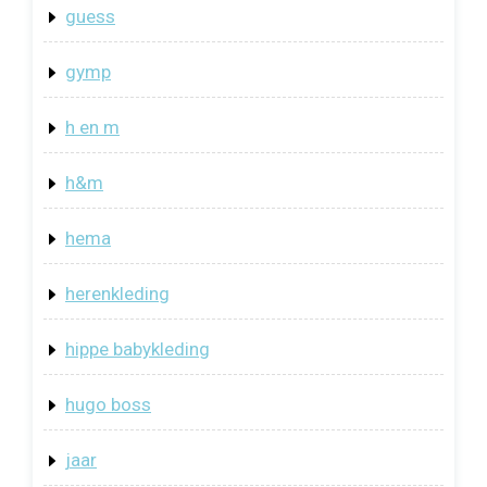
guess
gymp
h en m
h&m
hema
herenkleding
hippe babykleding
hugo boss
jaar