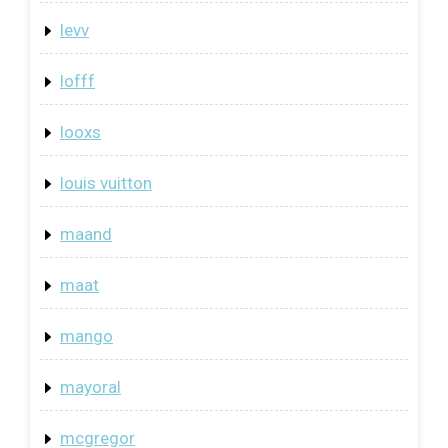
levv
lofff
looxs
louis vuitton
maand
maat
mango
mayoral
mcgregor