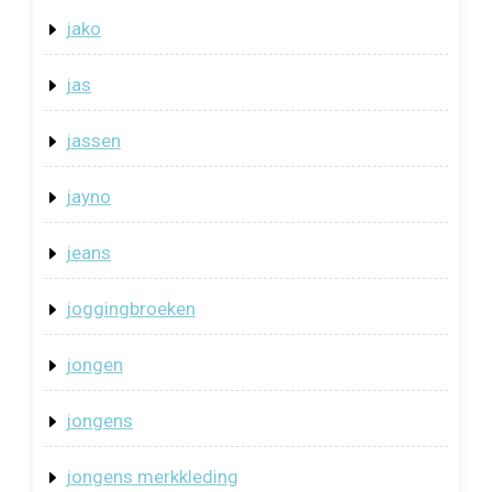
jako
jas
jassen
jayno
jeans
joggingbroeken
jongen
jongens
jongens merkkleding