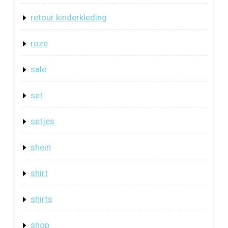
retour kinderkleding
roze
sale
set
setjes
shein
shirt
shirts
shop