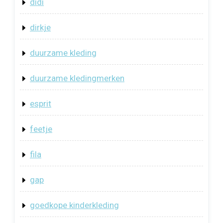
didi
dirkje
duurzame kleding
duurzame kledingmerken
esprit
feetje
fila
gap
goedkope kinderkleding