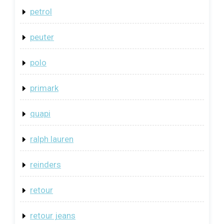
petrol
peuter
polo
primark
quapi
ralph lauren
reinders
retour
retour jeans