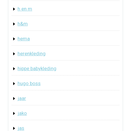
h en m
h&m
hema
herenkleding
hippe babykleding
hugo boss
jaar
jako
jas