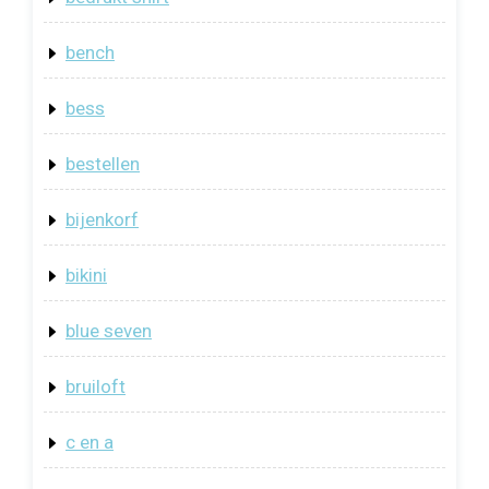
bench
bess
bestellen
bijenkorf
bikini
blue seven
bruiloft
c en a