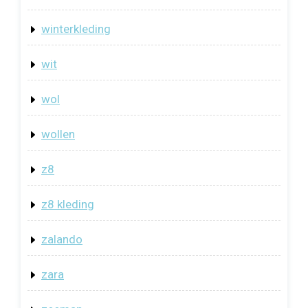
winterkleding
wit
wol
wollen
z8
z8 kleding
zalando
zara