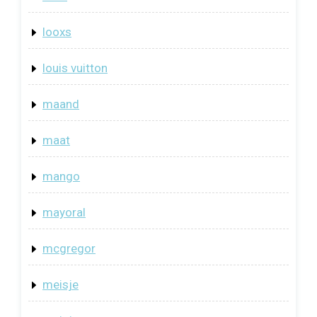
looxs
louis vuitton
maand
maat
mango
mayoral
mcgregor
meisje