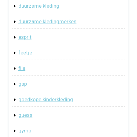
duurzame kleding
duurzame kledingmerken
esprit
feetje
fila
gap
goedkope kinderkleding
guess
gymp