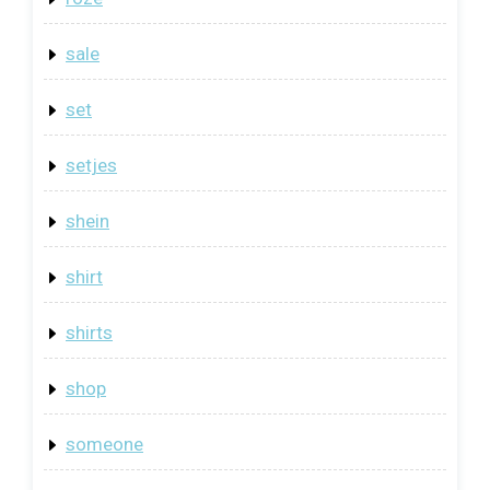
sale
set
setjes
shein
shirt
shirts
shop
someone