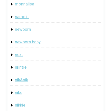
monnalisa
name it
newborn
newborn baby
next
nijntje
nik&nik
nike
nikkie