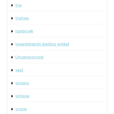
trui
truitjes
tuinbroek
tweedehands kleding winkel
Uncategorized
vest
vingino
vintage
vrouw