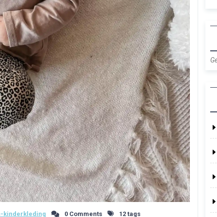
Ge
-kinderkleding
0 Comments
12 tags