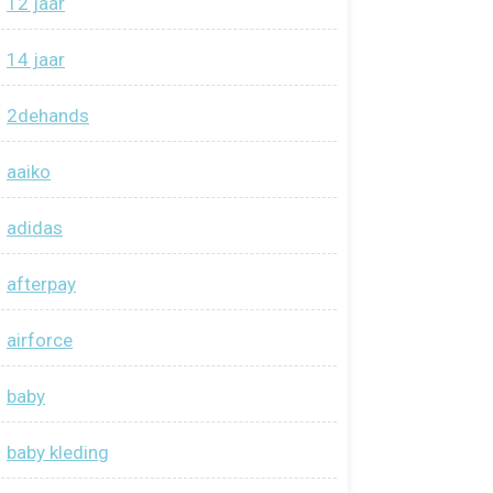
12 jaar
14 jaar
2dehands
aaiko
adidas
afterpay
airforce
baby
baby kleding