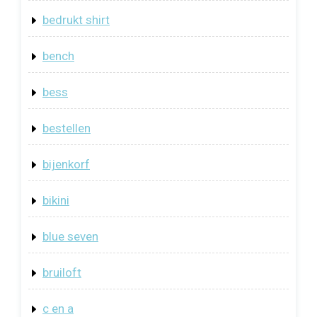
bedrukt shirt
bench
bess
bestellen
bijenkorf
bikini
blue seven
bruiloft
c en a