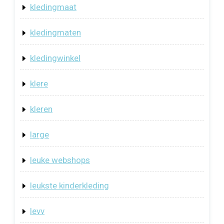
kledingmaat
kledingmaten
kledingwinkel
klere
kleren
large
leuke webshops
leukste kinderkleding
levv