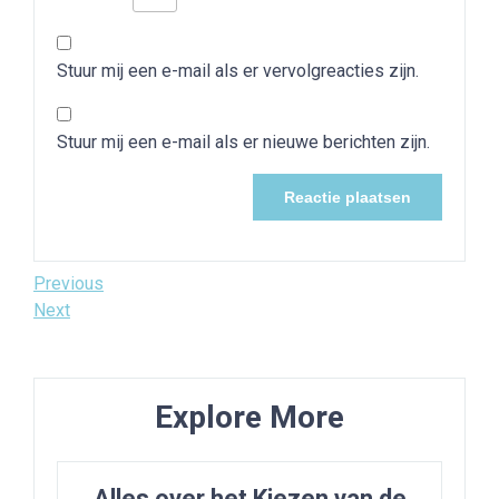
Stuur mij een e-mail als er vervolgreacties zijn.
Stuur mij een e-mail als er nieuwe berichten zijn.
Bericht
Previous
Previous
Post
Next
Next
navigatie
Post
Explore More
Alles over het Kiezen van de