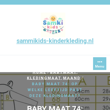
Skip
to
content
sammikids-kinderkleding.nl
Menu
/
,
HOME
BABYMAAT
,
/
KLEDINGMAAT
MAAND
BABY MAAT 74: OP
WELKE LEEFTIJD PAST
DEZE KLEDINGMAAT?
BABY MAAT 74: