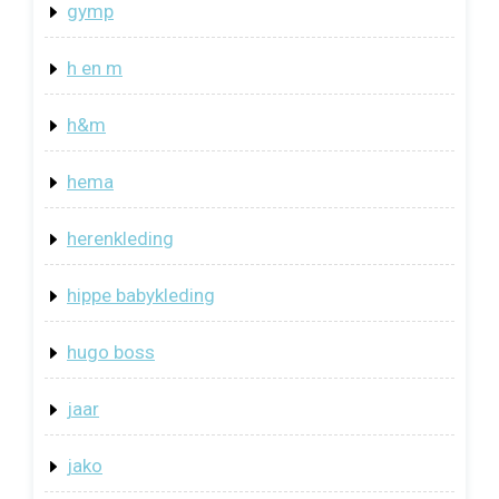
gymp
h en m
h&m
hema
herenkleding
hippe babykleding
hugo boss
jaar
jako