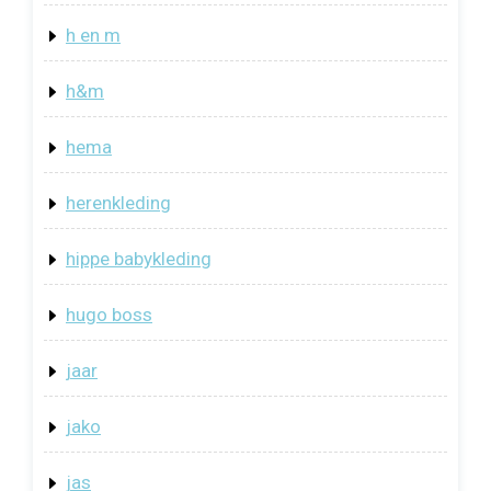
h en m
h&m
hema
herenkleding
hippe babykleding
hugo boss
jaar
jako
jas