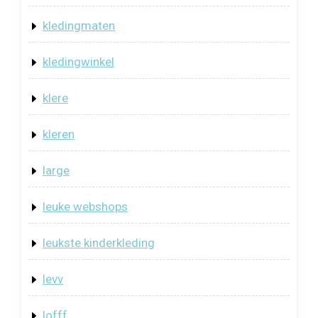
kledingmaten
kledingwinkel
klere
kleren
large
leuke webshops
leukste kinderkleding
levv
lofff