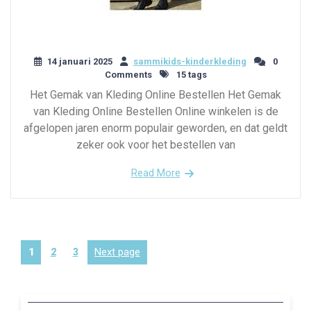
14 januari 2025
sammikids-kinderkleding
0
Comments
15 tags
Het Gemak van Kleding Online Bestellen Het Gemak
van Kleding Online Bestellen Online winkelen is de
afgelopen jaren enorm populair geworden, en dat geldt
zeker ook voor het bestellen van
Read More
Berichten
Page
Page
Page
Next page
1
2
3
paginering