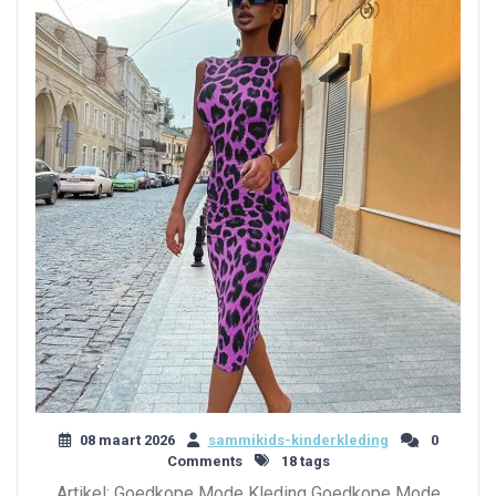
08 maart 2026
sammikids-kinderkleding
0
Comments
18 tags
Artikel: Goedkope Mode Kleding Goedkope Mode