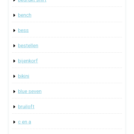
bench
bess
bestellen
bijenkorf
bikini
blue seven
bruiloft
c en a