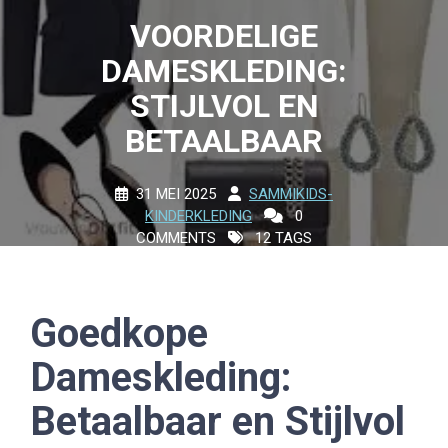
VOORDELIGE
DAMESKLEDING:
STIJLVOL EN
BETAALBAAR
31 MEI 2025
SAMMIKIDS-
KINDERKLEDING
0
COMMENTS
12 TAGS
Goedkope
Dameskleding:
Betaalbaar en Stijlvol