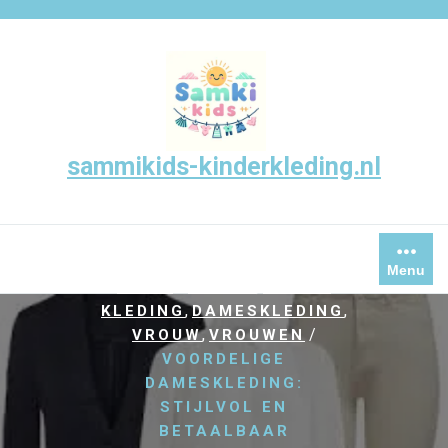
Skip
to
content
sammikids-kinderkleding.nl
Menu
/
,
HOME
DAMES
DAMES
,
,
KLEDING
DAMESKLEDING
,
/
VROUW
VROUWEN
VOORDELIGE
DAMESKLEDING:
STIJLVOL EN
BETAALBAAR