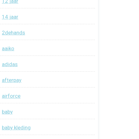
12 jaar
14 jaar
2dehands
aaiko
adidas
afterpay
airforce
baby
baby kleding