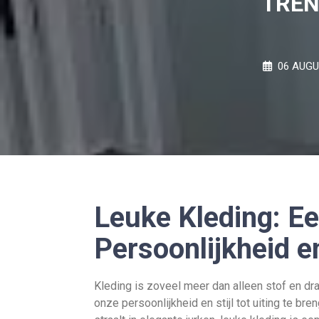
TREN
06 AUGU
Leuke Kleding: E
Persoonlijkheid en
Kleding is zoveel meer dan alleen stof en dr
onze persoonlijkheid en stijl tot uiting te bre