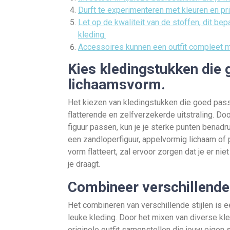
Durft te experimenteren met kleuren en pri
Let op de kwaliteit van de stoffen, dit be
kleding.
Accessoires kunnen een outfit compleet m
Kies kledingstukken die 
lichaamsvorm.
Het kiezen van kledingstukken die goed pass
flatterende en zelfverzekerde uitstraling. Doo
figuur passen, kun je je sterke punten benad
een zandloperfiguur, appelvormig lichaam of p
vorm flatteert, zal ervoor zorgen dat je er nie
je draagt.
Combineer verschillende 
Het combineren van verschillende stijlen is 
leuke kleding. Door het mixen van diverse kl
originele outfit samenstellen die jouw eigen 