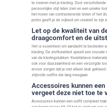
te creëren met je kleding. Door verschillende 
persoonlijke stijl laten zien en een unieke lo
het mixen van contrasterende tinten of het d
prints geeft je de vrijheid om creatief te zijn e
Let op de kwaliteit van d
draagcomfort en de uitst
Het is essentieel om aandacht te besteden aan
kleding. De stofkwaliteit speelt een cruciale 
van de kledingstukken. Kwalitatieve material
ook voor duurzaamheid en een verzorgde look
ervoor zorgen dat je niet alleen leuk gekleed
stijlvolle outfits die lang meegaan.
Accessoires kunnen een 
vergeet deze niet toe te
Accessoires kunnen een outfit compleet maken
een hoger niveau tilt. Of het nu gaat om een 