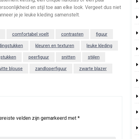
oonlijkheid en stijl toe aan elke look. Vergeet dus niet
nneer je je leuke kleding samenstelt.
comfortabel voelt
contrasten
figuur
dingstukken
kleuren en texturen
leuke kleding
gstukken
peerfiguur
snitten
stijlen
itte blouse
zandloperfiguur
zwarte blazer
ereiste velden zijn gemarkeerd met
*