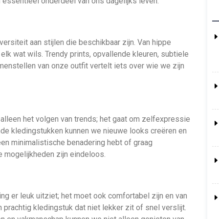
en essentieel onderdeel van ons dagelijks leven.
ersiteit aan stijlen die beschikbaar zijn. Van hippe
 elk wat wils. Trendy prints, opvallende kleuren, subtiele
enstellen van onze outfit vertelt iets over wie we zijn
 alleen het volgen van trends; het gaat om zelfexpressie
lende kledingstukken kunnen we nieuwe looks creëren en
 een minimalistische benadering hebt of graag
 mogelijkheden zijn eindeloos.
eding er leuk uitziet; het moet ook comfortabel zijn en van
prachtig kledingstuk dat niet lekker zit of snel verslijt.