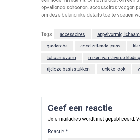
opvallende schoenen, accessoires voegen pers
om deze belangrijke details toe te voegen wa
Tags:
accessoires
appelvormig lichaam
garderobe
goed zittende jeans
kle
lichaamsvorm
mixen van diverse kledin
tijdloze basisstukken
unieke look
w
Geef een reactie
Je e-mailadres wordt niet gepubliceerd.
V
Reactie
*