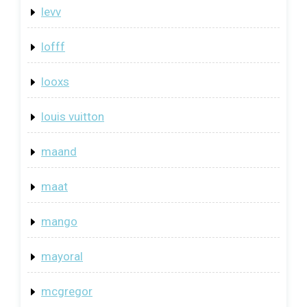
levv
lofff
looxs
louis vuitton
maand
maat
mango
mayoral
mcgregor