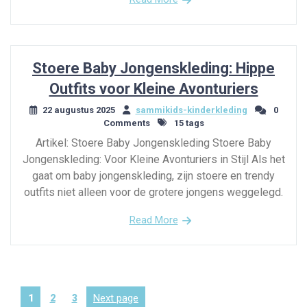
Stoere Baby Jongenskleding: Hippe
Outfits voor Kleine Avonturiers
22 augustus 2025
sammikids-kinderkleding
0
Comments
15 tags
Artikel: Stoere Baby Jongenskleding Stoere Baby
Jongenskleding: Voor Kleine Avonturiers in Stijl Als het
gaat om baby jongenskleding, zijn stoere en trendy
outfits niet alleen voor de grotere jongens weggelegd.
Read More
Berichten
Page
Page
Page
Next page
1
2
3