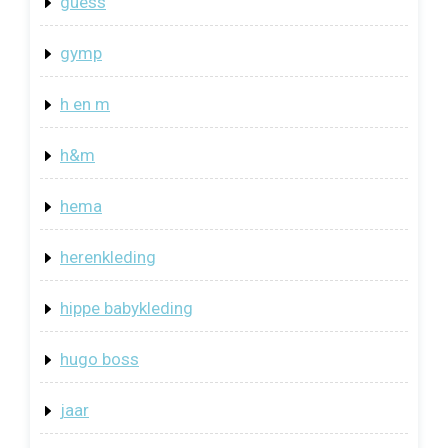
guess
gymp
h en m
h&m
hema
herenkleding
hippe babykleding
hugo boss
jaar