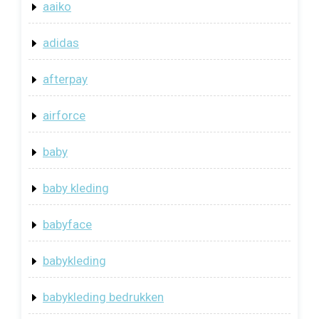
aaiko
adidas
afterpay
airforce
baby
baby kleding
babyface
babykleding
babykleding bedrukken