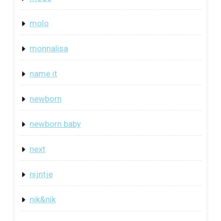
molo
monnalisa
name it
newborn
newborn baby
next
nijntje
nik&nik