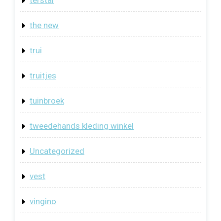
terstal
the new
trui
truitjes
tuinbroek
tweedehands kleding winkel
Uncategorized
vest
vingino