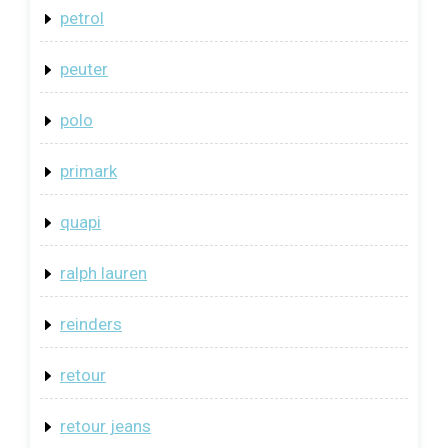
petrol
peuter
polo
primark
quapi
ralph lauren
reinders
retour
retour jeans