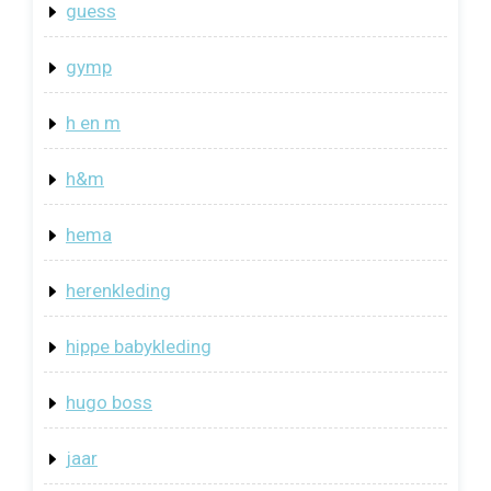
guess
gymp
h en m
h&m
hema
herenkleding
hippe babykleding
hugo boss
jaar