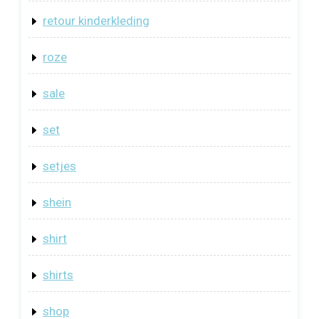
retour kinderkleding
roze
sale
set
setjes
shein
shirt
shirts
shop