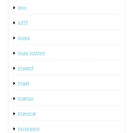
levv
lofff
looxs
louis vuitton
maand
maat
mango
mayoral
mcgregor