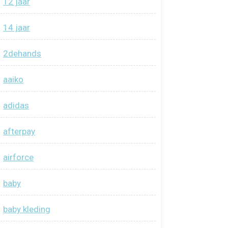
12 jaar
14 jaar
2dehands
aaiko
adidas
afterpay
airforce
baby
baby kleding