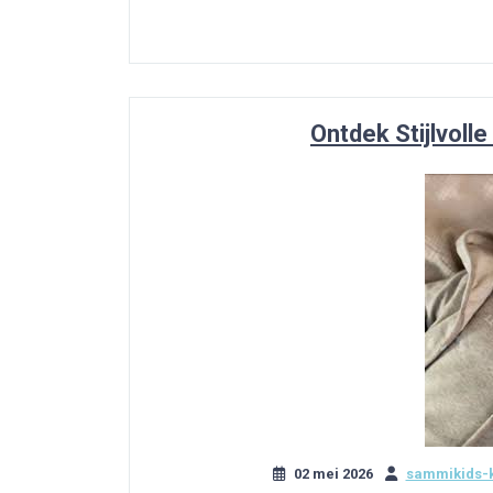
Ontdek Stijlvolle
02 mei 2026
sammikids-k