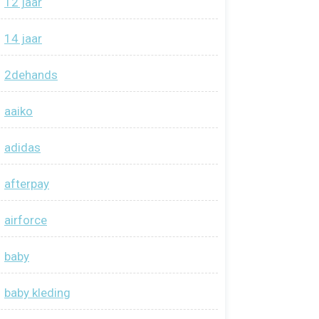
12 jaar
14 jaar
2dehands
aaiko
adidas
afterpay
airforce
baby
baby kleding