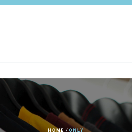
/
HOME
ONLY