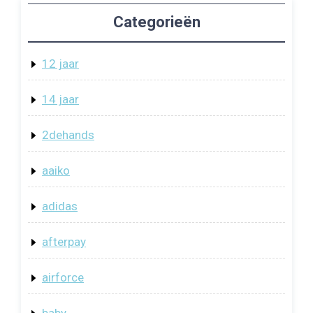
Categorieën
12 jaar
14 jaar
2dehands
aaiko
adidas
afterpay
airforce