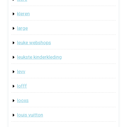
kleren
large
leuke webshops
leukste kinderkleding
levv
lofff
looxs
louis vuitton