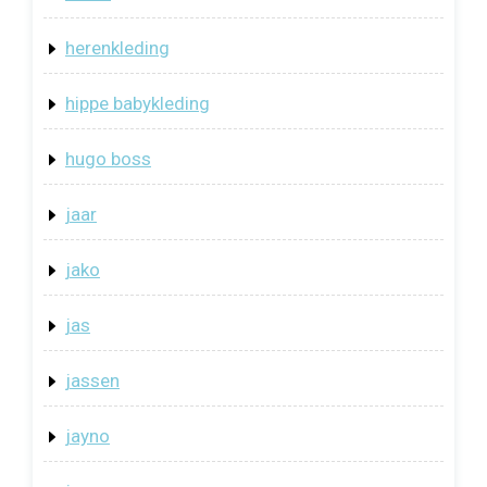
herenkleding
hippe babykleding
hugo boss
jaar
jako
jas
jassen
jayno