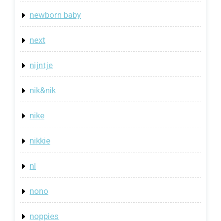
newborn baby
next
nijntje
nik&nik
nike
nikkie
nl
nono
noppies