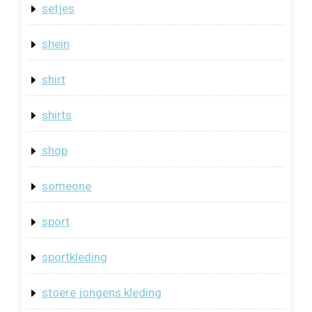
setjes
shein
shirt
shirts
shop
someone
sport
sportkleding
stoere jongens kleding