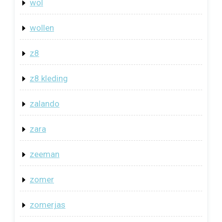
wol
wollen
z8
z8 kleding
zalando
zara
zeeman
zomer
zomerjas