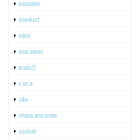
bestellen
bijenkorf
bikini
blue seven
bruiloft
c en a
c&a
chaos and order
coolcat