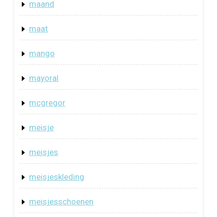
maand
maat
mango
mayoral
mcgregor
meisje
meisjes
meisjeskleding
meisjesschoenen