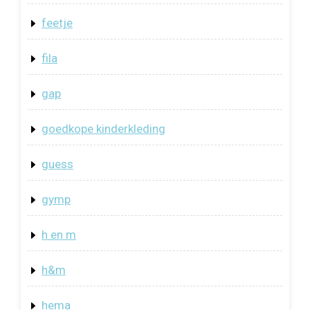
feetje
fila
gap
goedkope kinderkleding
guess
gymp
h en m
h&m
hema