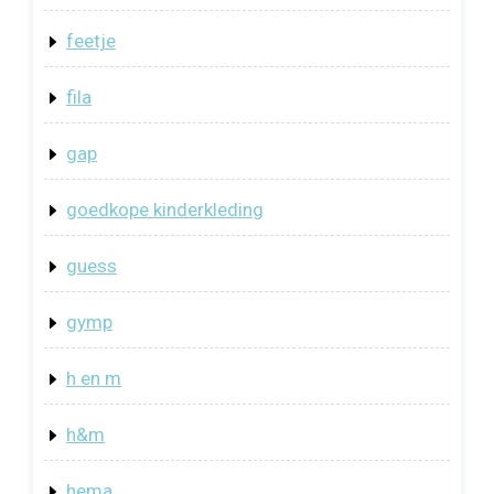
feetje
fila
gap
goedkope kinderkleding
guess
gymp
h en m
h&m
hema