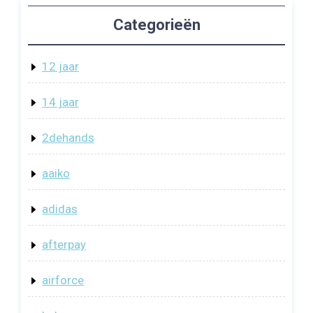
Categorieën
12 jaar
14 jaar
2dehands
aaiko
adidas
afterpay
airforce