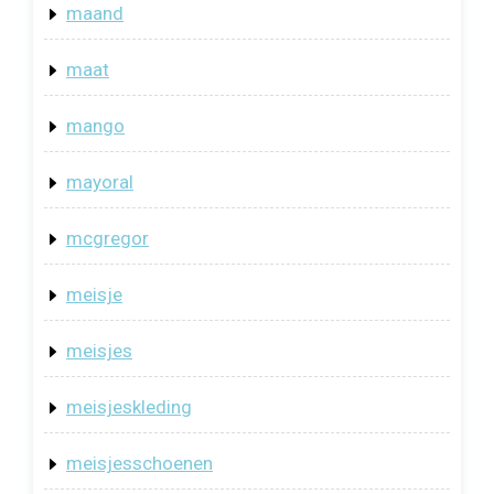
maand
maat
mango
mayoral
mcgregor
meisje
meisjes
meisjeskleding
meisjesschoenen