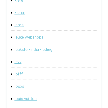
klere
kleren
large
leuke webshops
leukste kinderkleding
levv
lofff
looxs
louis vuitton