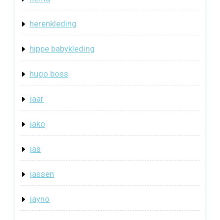
herenkleding
hippe babykleding
hugo boss
jaar
jako
jas
jassen
jayno