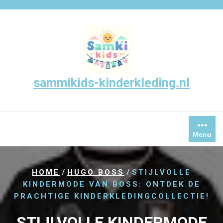
Skip
to
content
sammikids-kinderkleding.nl
Menu
/
/
HOME
HUGO BOSS
STIJLVOLLE
KINDERMODE VAN BOSS: ONTDEK DE
PRACHTIGE KINDERKLEDINGCOLLECTIE!
STIJLVOLLE KINDERMODE