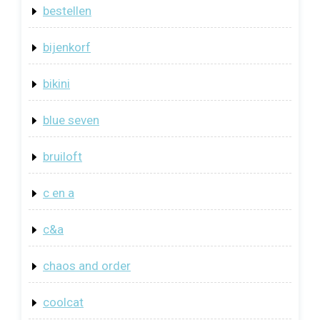
bestellen
bijenkorf
bikini
blue seven
bruiloft
c en a
c&a
chaos and order
coolcat