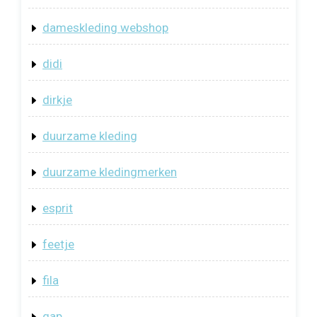
dameskleding webshop
didi
dirkje
duurzame kleding
duurzame kledingmerken
esprit
feetje
fila
gap