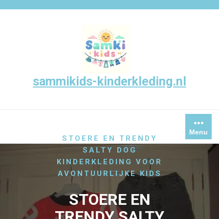
Skip
to
content
sammikids-kinderkleding.nl
/
/
HOME
UNCATEGORIZED
Menu
STOERE EN TRENDY
SALTY DOG
KINDERKLEDING VOOR
AVONTUURLIJKE KIDS
STOERE EN
TRENDY SALTY