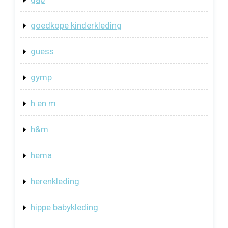
goedkope kinderkleding
guess
gymp
h en m
h&m
hema
herenkleding
hippe babykleding