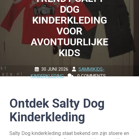
DOG
KINDERKLEDING
VOOR
AVONTUURLIJKE
KIDS
30 JUNI 2026
SAMMIKIDS-
KINDERKLEDING
0 COMMENTS
7 TAGS
Ontdek Salty Dog
Kinderkleding
Salty Dog kinderkleding staat bekend om zijn stoere en