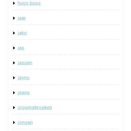
hugo boss
jaar
jako
jas
jassen
jayno
jeans
joggingbroeken
jongen