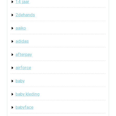
14 jaar
2dehands
aaiko
adidas
afterpay
airforce
baby
baby kleding
babyface