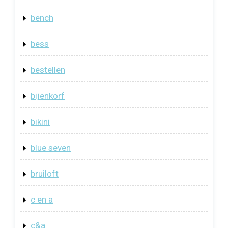
bench
bess
bestellen
bijenkorf
bikini
blue seven
bruiloft
c en a
c&a