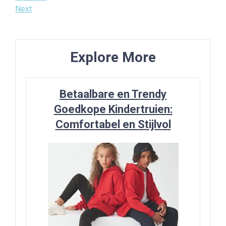
Post
Next
Next
navigatie
Post
Explore More
Betaalbare en Trendy
Goedkope Kindertruien:
Comfortabel en Stijlvol