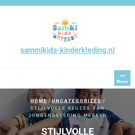
Skip
to
content
sammikids-kinderkleding.nl
Menu
/
/
HOME
UNCATEGORIZED
STIJLVOLLE KEUZES VAN
JONGENSKLEDING MERKEN
STIJLVOLLE