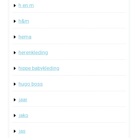
h en m
h&m
hema
herenkleding
hippe babykleding
hugo boss
jaar
jako
jas