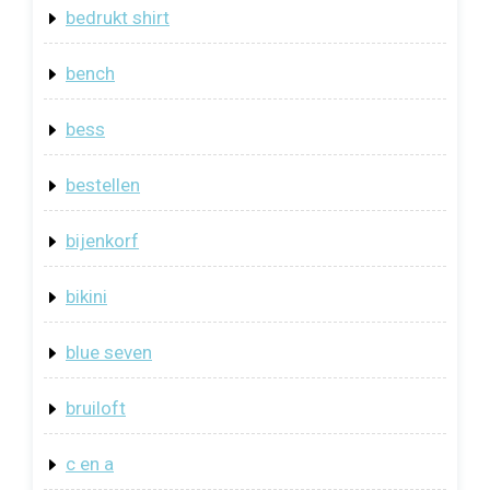
bedrukt shirt
bench
bess
bestellen
bijenkorf
bikini
blue seven
bruiloft
c en a