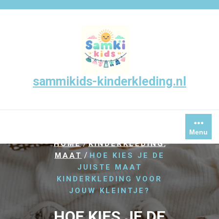
Skip
to
content
sammikids-kinderkleding.nl
Menu
/
,
HOME
KINDERKLEDING
/
MAAT
HOE KIES JE DE
JUISTE MAAT
KINDERKLEDING VOOR
JOUW KLEINTJE?
HOE KIES JE DE