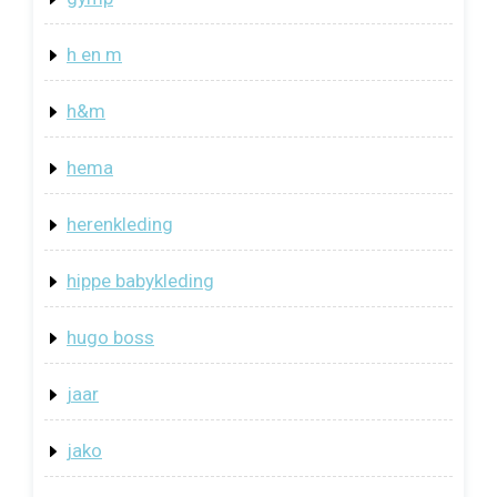
h en m
h&m
hema
herenkleding
hippe babykleding
hugo boss
jaar
jako