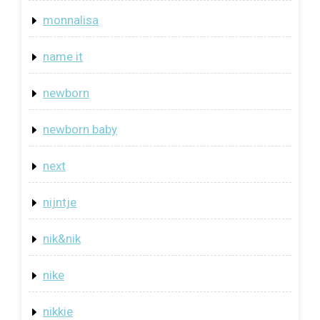
monnalisa
name it
newborn
newborn baby
next
nijntje
nik&nik
nike
nikkie