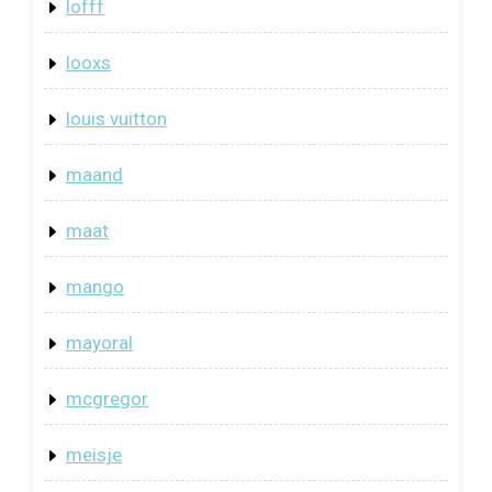
lofff
looxs
louis vuitton
maand
maat
mango
mayoral
mcgregor
meisje