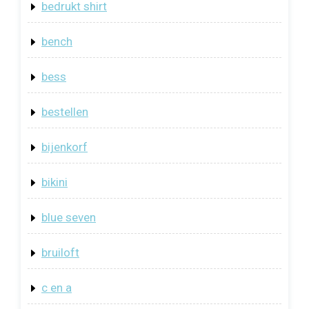
bedrukt shirt
bench
bess
bestellen
bijenkorf
bikini
blue seven
bruiloft
c en a