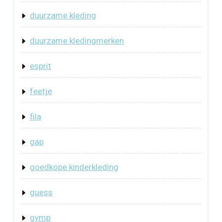
duurzame kleding
duurzame kledingmerken
esprit
feetje
fila
gap
goedkope kinderkleding
guess
gymp