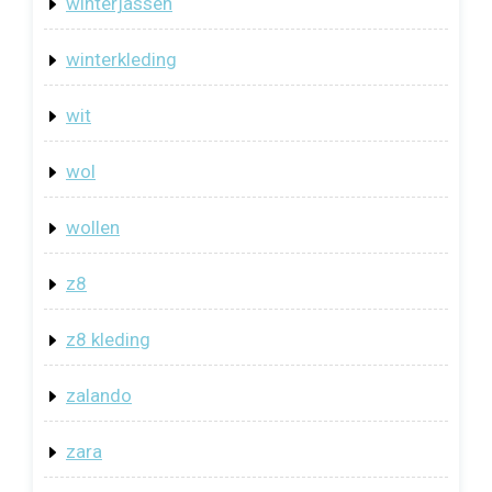
winterjassen
winterkleding
wit
wol
wollen
z8
z8 kleding
zalando
zara