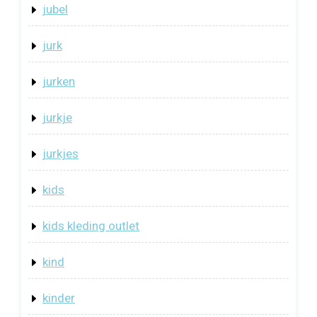
jubel
jurk
jurken
jurkje
jurkjes
kids
kids kleding outlet
kind
kinder