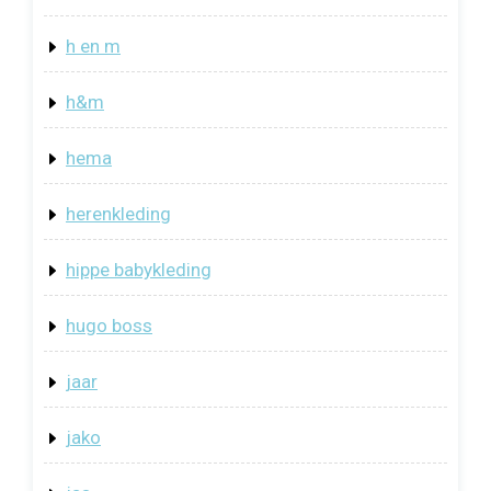
h en m
h&m
hema
herenkleding
hippe babykleding
hugo boss
jaar
jako