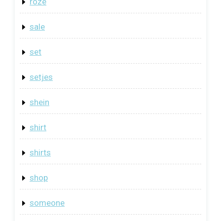
roze
sale
set
setjes
shein
shirt
shirts
shop
someone