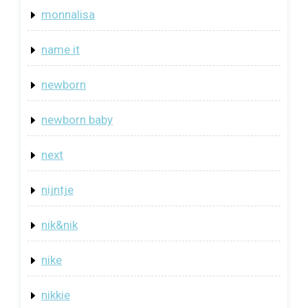
monnalisa
name it
newborn
newborn baby
next
nijntje
nik&nik
nike
nikkie