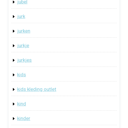
jubel
jurk
jurken
jurkje
jurkjes
kids
kids kleding outlet
kind
kinder