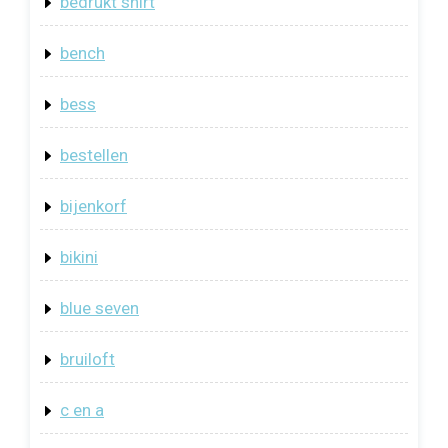
bedrukt shirt
bench
bess
bestellen
bijenkorf
bikini
blue seven
bruiloft
c en a