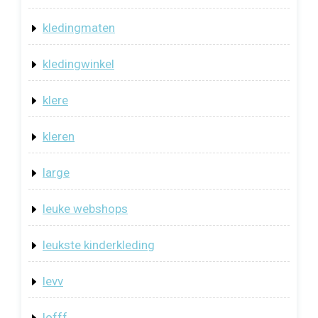
kledingmaten
kledingwinkel
klere
kleren
large
leuke webshops
leukste kinderkleding
levv
lofff