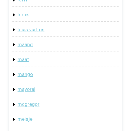
looxs
louis vuitton
maand
maat
mango
mayoral
mcgregor
meisje