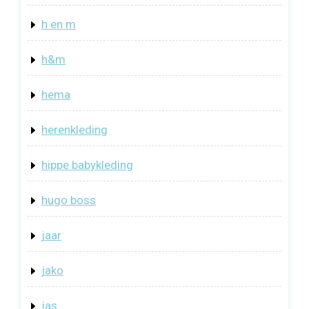
h en m
h&m
hema
herenkleding
hippe babykleding
hugo boss
jaar
jako
jas