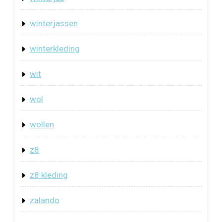
winterjassen
winterkleding
wit
wol
wollen
z8
z8 kleding
zalando