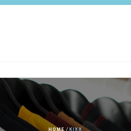
/
HOME
KIXX