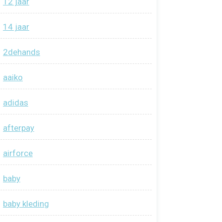
12 jaar
14 jaar
2dehands
aaiko
adidas
afterpay
airforce
baby
baby kleding