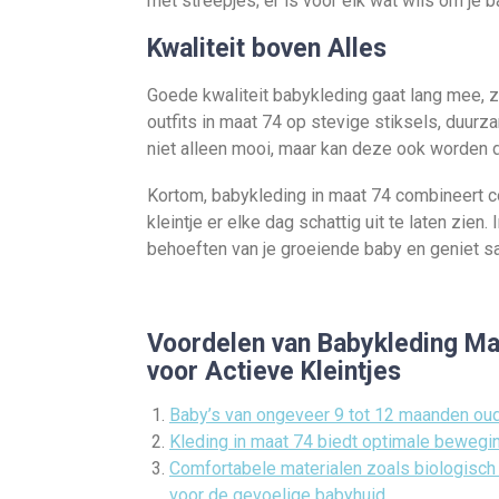
met streepjes; er is voor elk wat wils om je b
Kwaliteit boven Alles
Goede kwaliteit babykleding gaat lang mee, ze
outfits in maat 74 op stevige stiksels, duurza
niet alleen mooi, maar kan deze ook worden 
Kortom, babykleding in maat 74 combineert co
kleintje er elke dag schattig uit te laten zien
behoeften van je groeiende baby en geniet sa
Voordelen van Babykleding Maa
voor Actieve Kleintjes
Baby’s van ongeveer 9 tot 12 maanden oud
Kleding in maat 74 biedt optimale beweging
Comfortabele materialen zoals biologisch
voor de gevoelige babyhuid.