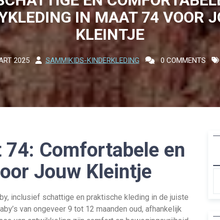
YKLEDING IN MAAT 74 VOOR 
KLEINTJE
ART 2025
SAMMIKIDS-KINDERKLEDING
0 COMMENTS
 74: Comfortabele en
 voor Jouw Kleintje
aby, inclusief schattige en praktische kleding in de juiste
aby’s van ongeveer 9 tot 12 maanden oud, afhankelijk