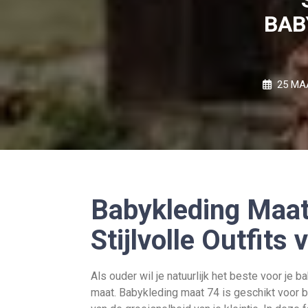
BAB
25 MA
Babykleding Maat
Stijlvolle Outfits
Als ouder wil je natuurlijk het beste voor je b
maat. Babykleding maat 74 is geschikt voor b