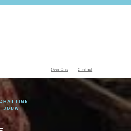
Over Ons
Contact
CHATTIGE
R JOUW
E