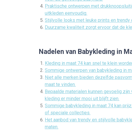
Praktische ontwerpen met drukknoopsluiti
uitkleden eenvoudig.
Stijlvolle looks met leuke prints en trendy
Duurzame kwaliteit zorgt ervoor dat de kled
Nadelen van Babykleding in M
Kleding in maat 74 kan snel te klein worde
Sommige ontwerpen van babykleding in maa
Niet alle merken bieden dezelfde pasvorm
maat te vinden.
Bepaalde materialen kunnen gevoelig zijn
kleding er minder mooi uit blijft zien.
Sommige babykleding in maat 74 kan prijzi
of speciale collecties.
Het aanbod van trendy en stijlvolle babyk
maten.