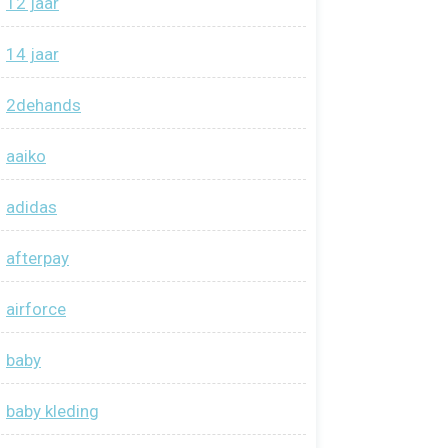
12 jaar
14 jaar
2dehands
aaiko
adidas
afterpay
airforce
baby
baby kleding