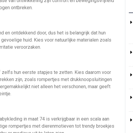
 fase van ontwikkeling zijn comfort en bewegingsvrijheid
 mogen ontbreken.
nd en ontdekkend door, dus het is belangrijk dat hun
gevoelige huid. Kies voor natuurlijke materialen zoals
ritatie veroorzaken.
f zelfs hun eerste stapjes te zetten. Kies daarom voor
trekken zijn, zoals rompertjes met drukknoopsluitingen
vergemakkelijkt niet alleen het verschonen, maar geeft
intje.
Babykleding in maat 74 is verkrijgbaar in een scala aan
ttige rompertjes met dierenmotieven tot trendy broekjes