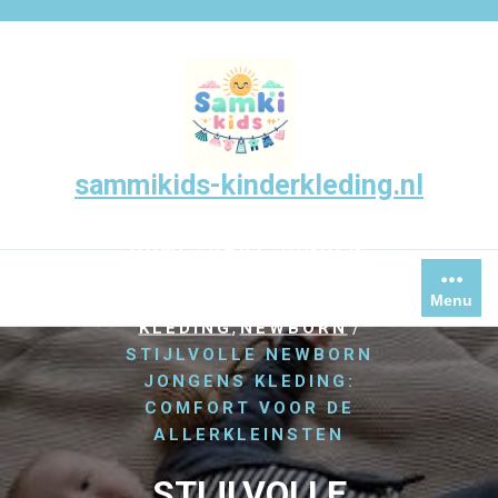
Skip
to
content
sammikids-kinderkleding.nl
/
,
,
HOME
BABY
JONGEN
,
JONGENS
,
JONGENSKLEDING
Menu
,
/
KLEDING
NEWBORN
STIJLVOLLE NEWBORN
JONGENS KLEDING:
COMFORT VOOR DE
ALLERKLEINSTEN
STIJLVOLLE