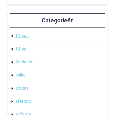
Categorieën
12 jaar
14 jaar
2dehands
aaiko
adidas
afterpay
airforce