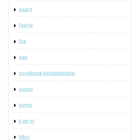
esprit
feetje
fila
gap
goedkope kinderkleding
guess
gymp
h en m
h&m