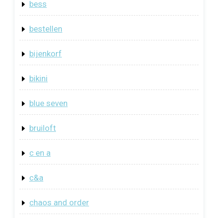
bess
bestellen
bijenkorf
bikini
blue seven
bruiloft
c en a
c&a
chaos and order