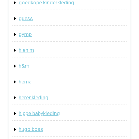
goedkope kinderkleding
guess
gymp
h en m
h&m
hema
herenkleding
hippe babykleding
hugo boss