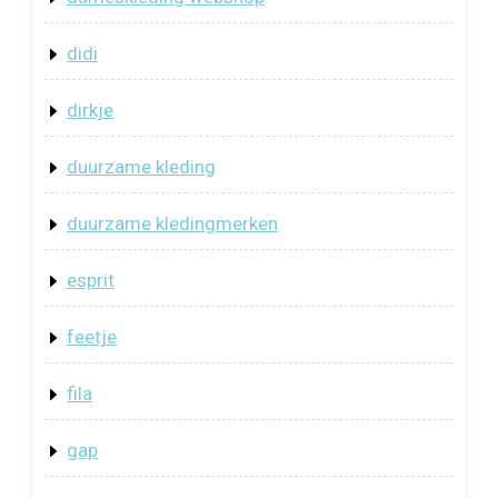
didi
dirkje
duurzame kleding
duurzame kledingmerken
esprit
feetje
fila
gap