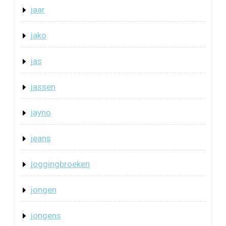
jaar
jako
jas
jassen
jayno
jeans
joggingbroeken
jongen
jongens