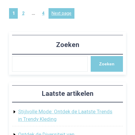
Berichten
Page
Page
Page
Next page
1
2
…
4
paginering
Zoeken
Zoeken
Laatste artikelen
Stijlvolle Mode: Ontdek de Laatste Trends
in Trendy Kleding
Ontdek de Diversiteit van