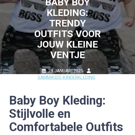
BABY BOY
KLEDING:
TRENDY
OUTFITS VOOR
JOUW KLEINE
VENTJE
23 JANUARI 2025
SAMMIKIDS-KINDERKLEDING
0 COMMENTS
9 TAGS
Baby Boy Kleding:
Stijlvolle en
Comfortabele Outfits