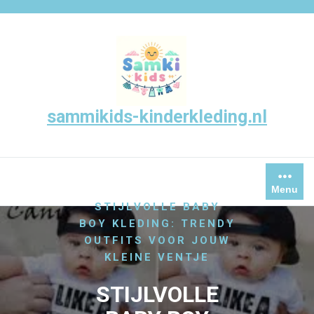
Skip
to
content
sammikids-kinderkleding.nl
/
HOME
/
UNCATEGORIZED
Menu
STIJLVOLLE BABY
BOY KLEDING: TRENDY
OUTFITS VOOR JOUW
KLEINE VENTJE
STIJLVOLLE