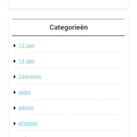
Categorieën
12 jaar
14 jaar
2dehands
aaiko
adidas
afterpay