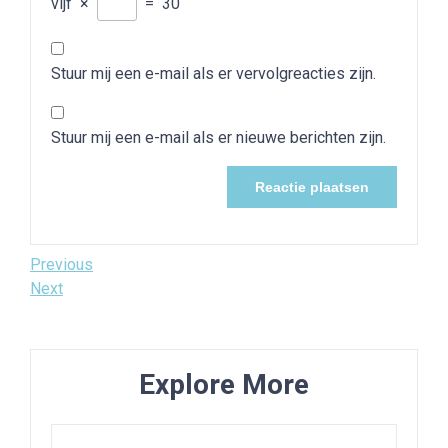
vijf
×
=
30
Stuur mij een e-mail als er vervolgreacties zijn.
Stuur mij een e-mail als er nieuwe berichten zijn.
Bericht
Previous
Previous
Post
Next
Next
navigatie
Post
Explore More