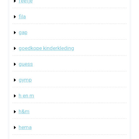
feetje
fila
gap
goedkope kinderkleding
guess
gymp
h en m
h&m
hema