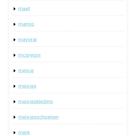
maat
mango
mayoral
mcgregor
meisje
meisjes
meisjeskleding
meisjesschoenen
merk