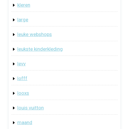
kleren
large
leuke webshops
leukste kinderkleding
levv
lofff
looxs
louis vuitton
maand