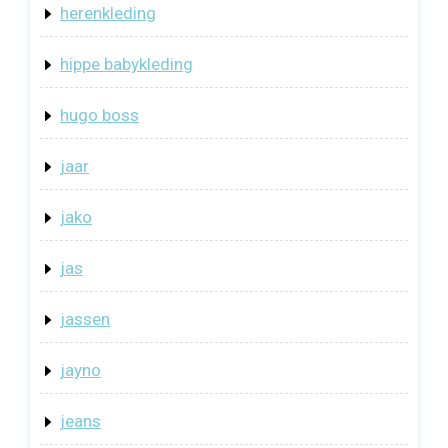
herenkleding
hippe babykleding
hugo boss
jaar
jako
jas
jassen
jayno
jeans