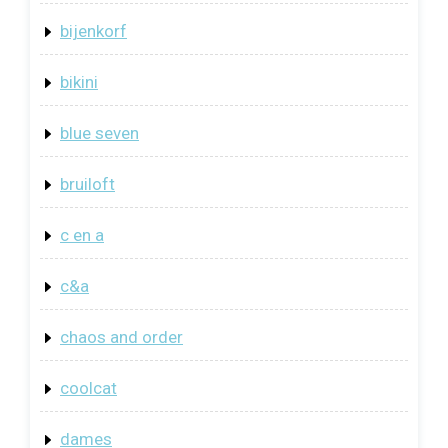
bijenkorf
bikini
blue seven
bruiloft
c en a
c&a
chaos and order
coolcat
dames