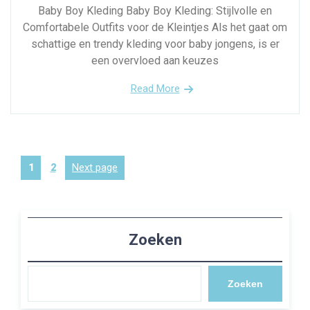
Baby Boy Kleding Baby Boy Kleding: Stijlvolle en
Comfortabele Outfits voor de Kleintjes Als het gaat om
schattige en trendy kleding voor baby jongens, is er
een overvloed aan keuzes
Read More
Berichten
Page
Page
Next page
1
2
paginering
Zoeken
Zoeken