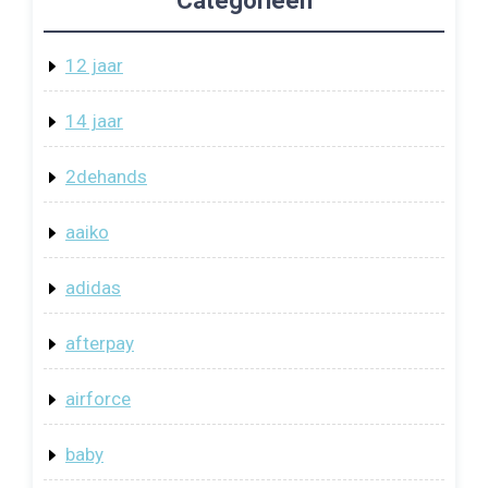
Categorieën
12 jaar
14 jaar
2dehands
aaiko
adidas
afterpay
airforce
baby