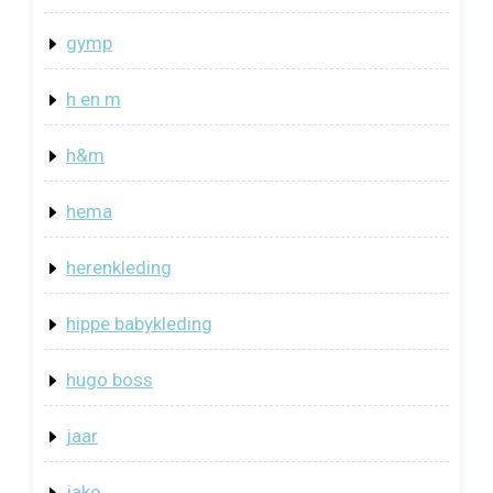
gymp
h en m
h&m
hema
herenkleding
hippe babykleding
hugo boss
jaar
jako