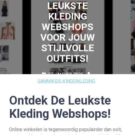
LEUKSTE
KLEDING
WEBSHOPS
VOOR JOUW
STIJLVOLLE
OUTFITS!
27 JANUARI 2025
SAMMIKIDS-KINDERKLEDING
0 COMMENTS
14 TAGS
Ontdek De Leukste
Kleding Webshops!
Online winkelen is tegenwoordig populairder dan ooit,