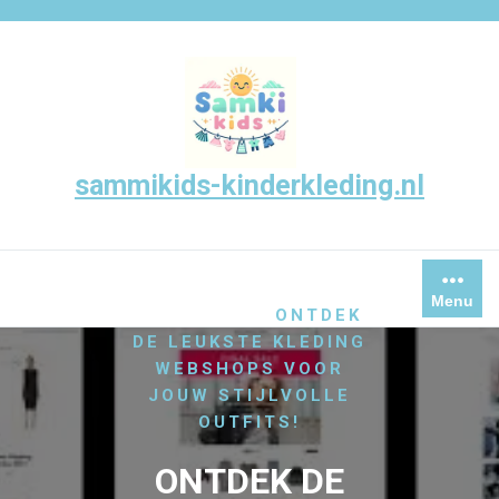
Skip
to
content
sammikids-kinderkleding.nl
/
HOME
,
DAMESKLEDING
LEUKE
Menu
/
WEBSHOPS
ONTDEK
DE LEUKSTE KLEDING
WEBSHOPS VOOR
JOUW STIJLVOLLE
OUTFITS!
ONTDEK DE