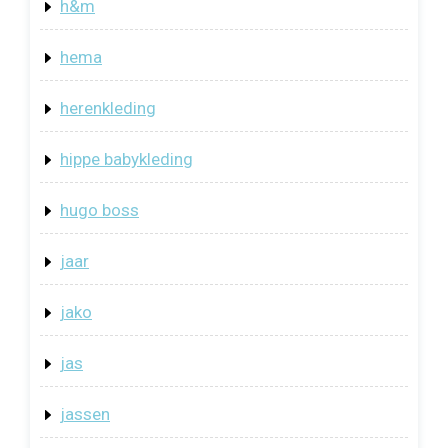
h&m
hema
herenkleding
hippe babykleding
hugo boss
jaar
jako
jas
jassen