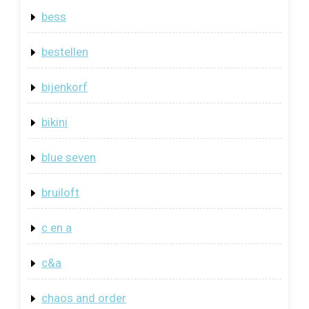
bess
bestellen
bijenkorf
bikini
blue seven
bruiloft
c en a
c&a
chaos and order