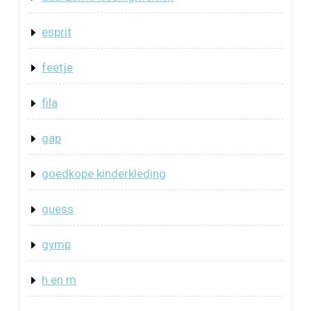
esprit
feetje
fila
gap
goedkope kinderkleding
guess
gymp
h en m