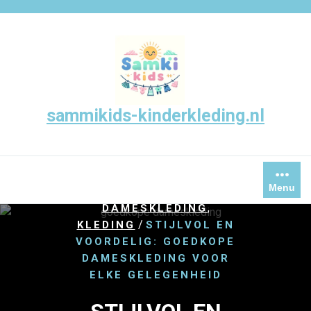
Skip
to
content
sammikids-kinderkleding.nl
/
,
HOME
DAMES
DAMES
Menu
,
KLEDING
,
DAMESKLEDING
/
KLEDING
STIJLVOL EN
VOORDELIG: GOEDKOPE
DAMESKLEDING VOOR
ELKE GELEGENHEID