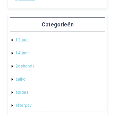
Categorieën
12 jaar
14 jaar
2dehands
aaiko
adidas
afterpay