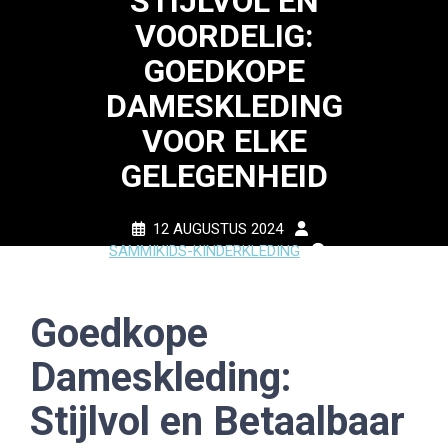
STIJLVOL EN
VOORDELIG:
GOEDKOPE
DAMESKLEDING
VOOR ELKE
GELEGENHEID
12 AUGUSTUS 2024
SAMMIKIDS-KINDERKLEDING
0 COMMENTS
10 TAGS
Goedkope
Dameskleding:
Stijlvol en Betaalbaar