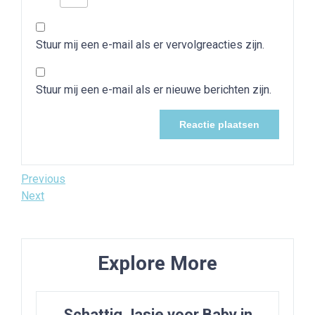
Stuur mij een e-mail als er vervolgreacties zijn.
Stuur mij een e-mail als er nieuwe berichten zijn.
Bericht
Previous
Previous
Post
Next
Next
navigatie
Post
Explore More
Schattig Jasje voor Baby in