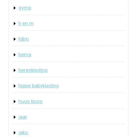
gymp
h en m
h&m
hema
herenkleding
hippe babykleding
hugo boss
jaar
jako