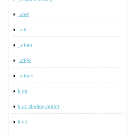
jubel
jurk
jurken
jurkje
jurkjes
kids
kids kleding outlet
kind