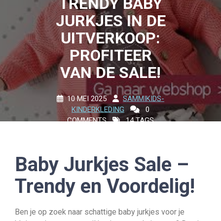
TRENDY BABY
JURKJES IN DE
UITVERKOOP:
PROFITEER
VAN DE SALE!
10 MEI 2025
SAMMIKIDS-
KINDERKLEDING
0
COMMENTS
14 TAGS
Baby Jurkjes Sale –
Trendy en Voordelig!
Ben je op zoek naar schattige baby jurkjes voor je