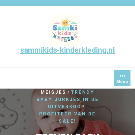
Skip
to
content
sammikids-kinderkleding.nl
Menu
/
,
,
HOME
JURK
JURKJES
/
MEISJES
TRENDY
BABY JURKJES IN DE
UITVERKOOP:
PROFITEER VAN DE
SALE!