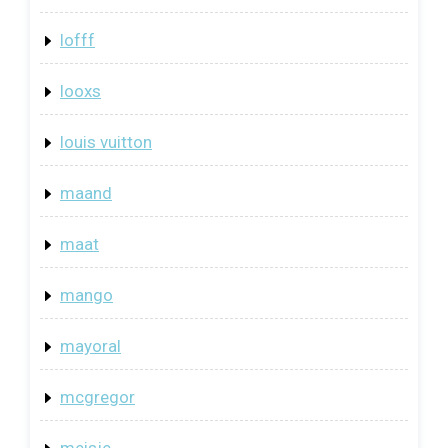
lofff
looxs
louis vuitton
maand
maat
mango
mayoral
mcgregor
meisje