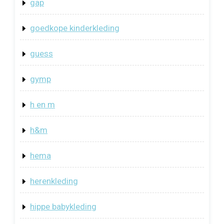
gap
goedkope kinderkleding
guess
gymp
h en m
h&m
hema
herenkleding
hippe babykleding