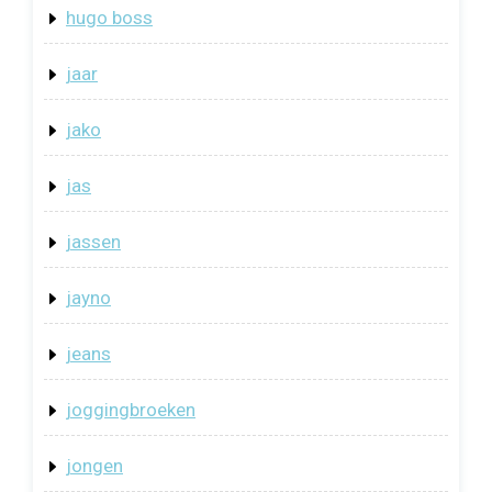
hugo boss
jaar
jako
jas
jassen
jayno
jeans
joggingbroeken
jongen