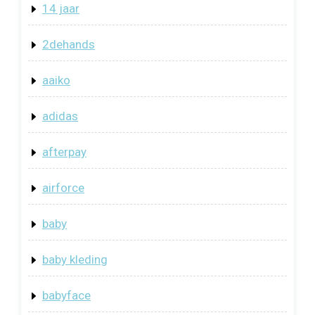
14 jaar
2dehands
aaiko
adidas
afterpay
airforce
baby
baby kleding
babyface