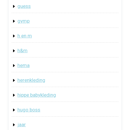
guess
gymp
h en m
h&m
hema
herenkleding
hippe babykleding
hugo boss
jaar