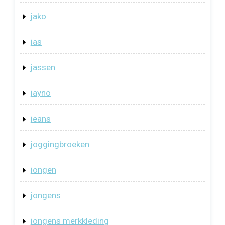
jako
jas
jassen
jayno
jeans
joggingbroeken
jongen
jongens
jongens merkkleding