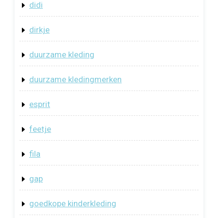
didi
dirkje
duurzame kleding
duurzame kledingmerken
esprit
feetje
fila
gap
goedkope kinderkleding