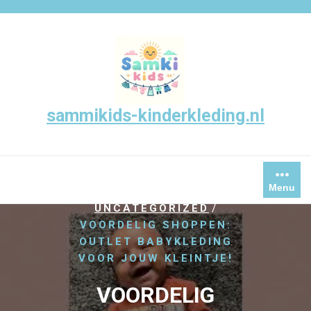
Skip
to
content
sammikids-kinderkleding.nl
Menu
/
HOME
/
UNCATEGORIZED
VOORDELIG SHOPPEN:
OUTLET BABYKLEDING
VOOR JOUW KLEINTJE!
VOORDELIG