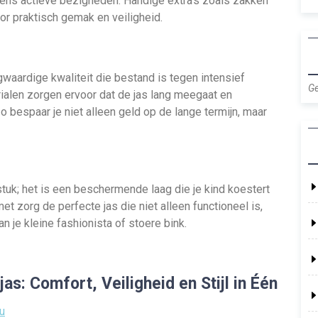
jdens actieve bezigheden. Handige extra’s zoals zakken
or praktisch gemak en veiligheid.
waardige kwaliteit die bestand is tegen intensief
Ge
alen zorgen ervoor dat de jas lang meegaat en
bespaar je niet alleen geld op de lange termijn, maar
stuk; het is een beschermende laag die je kind koestert
met zorg de perfecte jas die niet alleen functioneel is,
an je kleine fashionista of stoere bink.
as: Comfort, Veiligheid en Stijl in Één
u