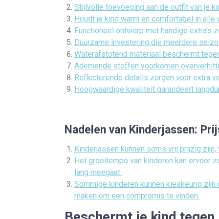
Stijlvolle toevoeging aan de outfit van je k
Houdt je kind warm en comfortabel in al
Functioneel ontwerp met handige extra’s 
Duurzame investering die meerdere seiz
Waterafstotend materiaal beschermt teg
Ademende stoffen voorkomen oververhittin
Reflecterende details zorgen voor extra ve
Hoogwaardige kwaliteit garandeert langdur
Nadelen van Kinderjassen: Pr
Kinderjassen kunnen soms vrij prijzig zijn,
Het groeitempo van kinderen kan ervoor zo
lang meegaat.
Sommige kinderen kunnen kieskeurig zijn ov
maken om een compromis te vinden.
Beschermt je kind tegen 