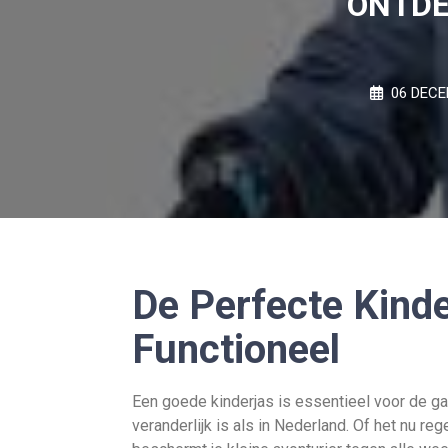
ONTDE
06 DECE
De Perfecte Kinde
Functioneel
Een goede kinderjas is essentieel voor de ga
veranderlijk is als in Nederland. Of het nu re