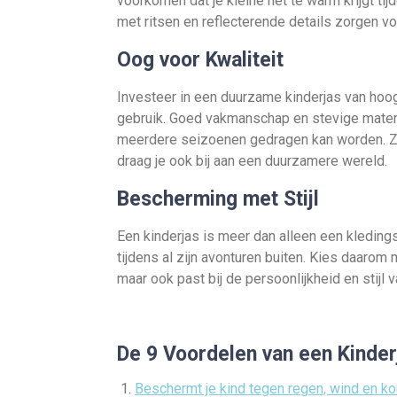
voorkomen dat je kleine het te warm krijgt ti
met ritsen en reflecterende details zorgen vo
Oog voor Kwaliteit
Investeer in een duurzame kinderjas van hoog
gebruik. Goed vakmanschap en stevige materi
meerdere seizoenen gedragen kan worden. Zo 
draag je ook bij aan een duurzamere wereld.
Bescherming met Stijl
Een kinderjas is meer dan alleen een kleding
tijdens al zijn avonturen buiten. Kies daarom 
maar ook past bij de persoonlijkheid en stijl v
De 9 Voordelen van een Kinderj
Beschermt je kind tegen regen, wind en ko