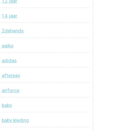
12 jaar
14 jaar
2dehands
aaiko
adidas
afterpay
airforce
baby
baby kleding