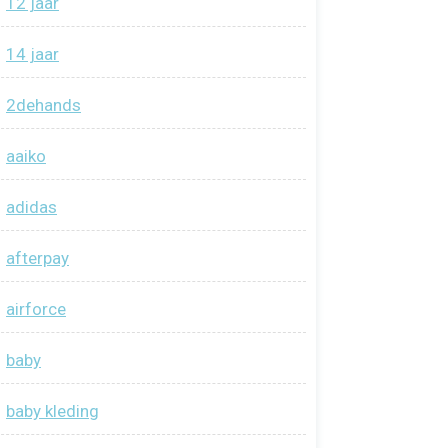
12 jaar
14 jaar
2dehands
aaiko
adidas
afterpay
airforce
baby
baby kleding