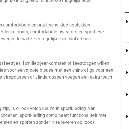
ongenskleding biedt eindeloze mogelijkheden.
jn comfortabele en praktische kledingstukken
met leuke prints, comfortabele sweaters en sportieve
egen terwijl ze er tegelijkertijd cool uitzien.
sfeestjes, familiebijeenkomsten of feestdagen willen
 Kies voor een mooie blouse met een chino of ga voor een
als stropdassen of vlinderdassen voegen een extra touch
 zijn, is er ook volop keuze in sportkleding. Van
choenen, sportkleding combineert functionaliteit met
rennen en sporten zonder in te leveren op looks.