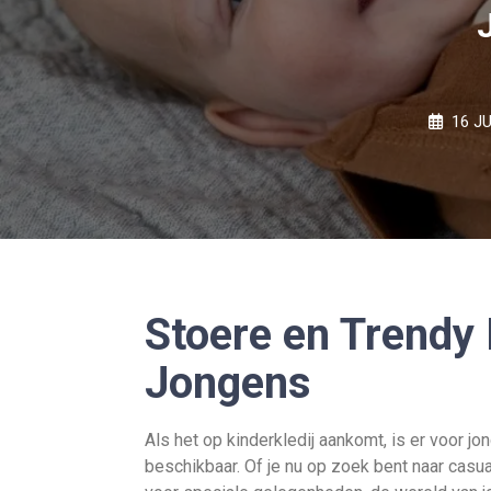
16 JU
Stoere en Trendy 
Jongens
Als het op kinderkledij aankomt, is er voor j
beschikbaar. Of je nu op zoek bent naar casual 