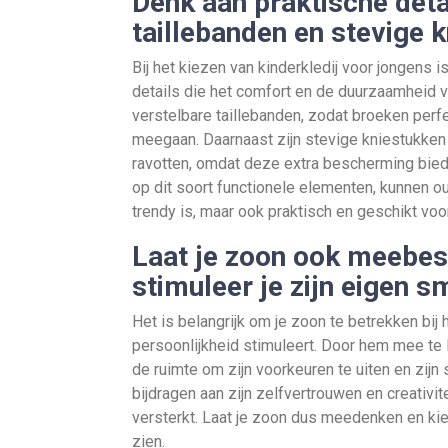
Denk aan praktische deta
taillebanden en stevige 
Bij het kiezen van kinderkledij voor jongens 
details die het comfort en de duurzaamheid 
verstelbare taillebanden, zodat broeken perf
meegaan. Daarnaast zijn stevige kniestukken
ravotten, omdat deze extra bescherming biede
op dit soort functionele elementen, kunnen o
trendy is, maar ook praktisch en geschikt voor 
Laat je zoon ook meebesl
stimuleer je zijn eigen s
Het is belangrijk om je zoon te betrekken bij 
persoonlijkheid stimuleert. Door hem mee te l
de ruimte om zijn voorkeuren te uiten en zijn 
bijdragen aan zijn zelfvertrouwen en creativit
versterkt. Laat je zoon dus meedenken en kieze
zien.