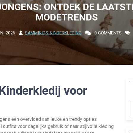
JONGENS: ONTDEK DE LAATST
MODETRENDS
NI 2026
SAMMIKIDS-KINDERKLEDING
0 COMMENTS
Kinderkledij voor
ongens een overvloed aan leuke en trendy opties
outfits voor dagelijks gebruik of naar stijlvolle kleding