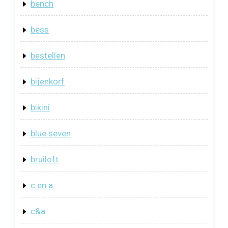
bench
bess
bestellen
bijenkorf
bikini
blue seven
bruiloft
c en a
c&a