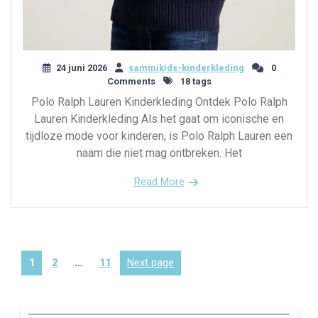
24 juni 2026
sammikids-kinderkleding
0
Comments
18 tags
Polo Ralph Lauren Kinderkleding Ontdek Polo Ralph
Lauren Kinderkleding Als het gaat om iconische en
tijdloze mode voor kinderen, is Polo Ralph Lauren een
naam die niet mag ontbreken. Het
Read More
Berichten
Page
Page
Page
Next page
1
2
…
11
paginering