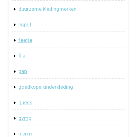
duurzame kledingmerken
esprit
feetje
fila
gap
goedkope kinderkleding
guess
gymp
h en m