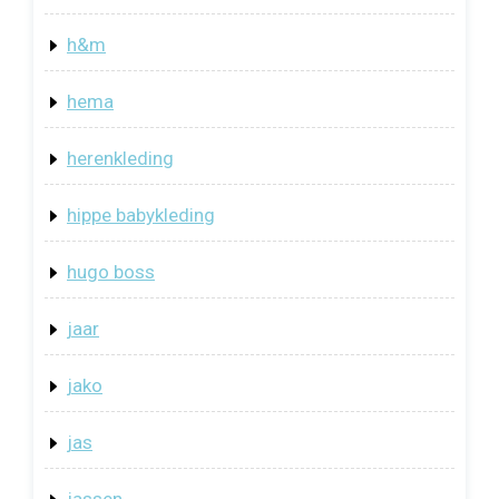
h&m
hema
herenkleding
hippe babykleding
hugo boss
jaar
jako
jas
jassen