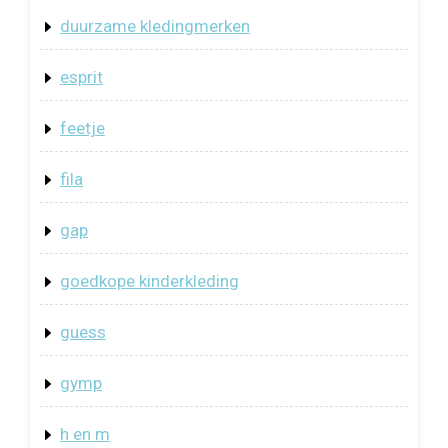
duurzame kledingmerken
esprit
feetje
fila
gap
goedkope kinderkleding
guess
gymp
h en m