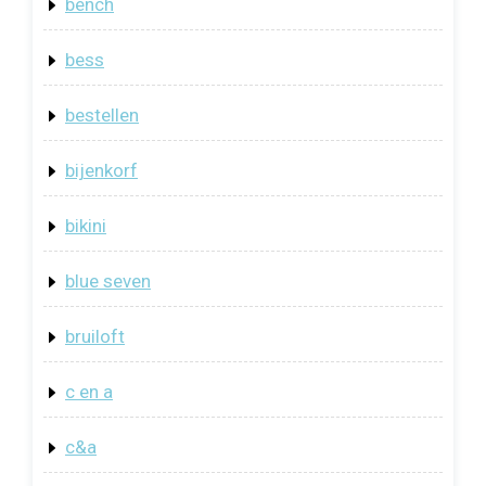
bench
bess
bestellen
bijenkorf
bikini
blue seven
bruiloft
c en a
c&a