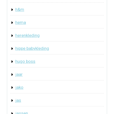
h&m
hema
herenkleding
hippe babykleding
hugo boss
jaar
jako
jas
jassen