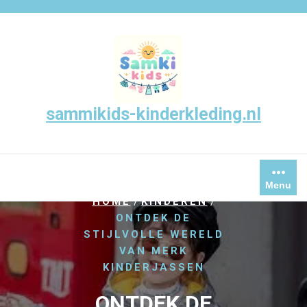
Skip
to
content
sammikids-kinderkleding.nl
Menu
/
/
HOME
KINDEREN
ONTDEK DE
STIJLVOLLE WERELD
VAN MERK
KINDERJASSEN
ONTDEK DE