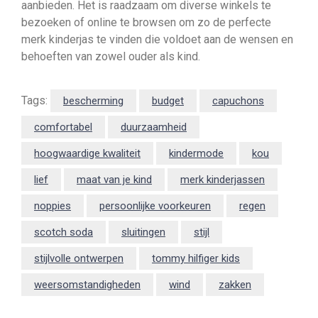
aanbieden. Het is raadzaam om diverse winkels te
bezoeken of online te browsen om zo de perfecte
merk kinderjas te vinden die voldoet aan de wensen en
behoeften van zowel ouder als kind.
Tags:
bescherming
budget
capuchons
comfortabel
duurzaamheid
hoogwaardige kwaliteit
kindermode
kou
lief
maat van je kind
merk kinderjassen
noppies
persoonlijke voorkeuren
regen
scotch soda
sluitingen
stijl
stijlvolle ontwerpen
tommy hilfiger kids
weersomstandigheden
wind
zakken