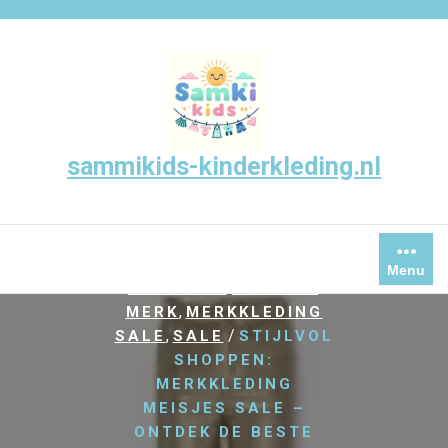
Skip
to
content
sammikids-kinderkleding.nl
/
,
HOME
KINDER
KINDER
,
,
KLEDING
KINDEREN
,
KINDERKLEDING
,
KLEDING
KLEDING
Menu
,
,
KINDEREN
MEISJES
,
MERK
MERKKLEDING
,
/
SALE
SALE
STIJLVOL
SHOPPEN:
MERKKLEDING
MEISJES SALE –
ONTDEK DE BESTE