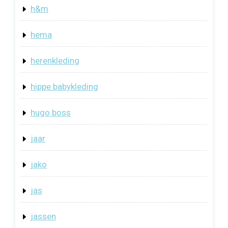
h&m
hema
herenkleding
hippe babykleding
hugo boss
jaar
jako
jas
jassen