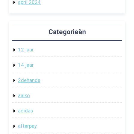
april 2024
Categorieën
12 jaar
14 jaar
2dehands
aaiko
adidas
afterpay