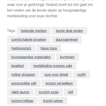
waar voor je geld krijgt. Geduld loont als het gaat om
het vinden van de beste deals op hoogwaardige
merkkleding voor jouw dochter.
Tags:
bekende merken
beste deal vinden
comfortabele broeken
duurzaamheid
fashionista's
hippe tops
hoogwaardige materialen
kortingen
kwaliteit
merkkleding meisjes sale
online shoppen
oog voor detail
outfit
persoonlijke stijl
prijzen vergelijken
ralph lauren
scotch soda
stijl
tommy hilfiger
trendy jurken