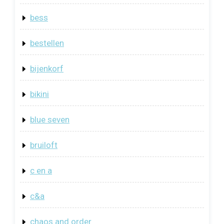
bess
bestellen
bijenkorf
bikini
blue seven
bruiloft
c en a
c&a
chaos and order