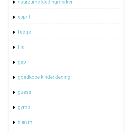
duurzame kledingmerken
esprit
feetje
fila
gap
goedkope kinderkleding
guess
gymp
h en m