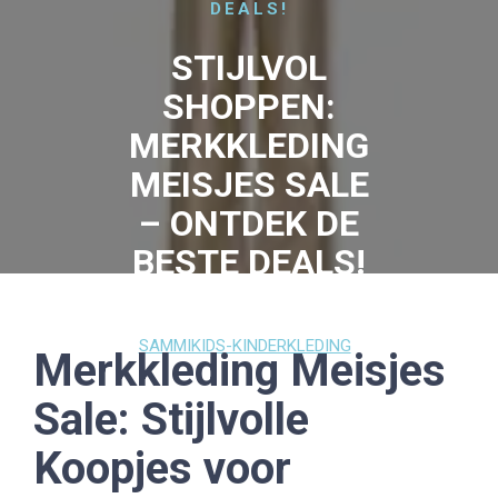
DEALS!
STIJLVOL
SHOPPEN:
MERKKLEDING
MEISJES SALE
– ONTDEK DE
BESTE DEALS!
16 SEPTEMBER 2025
SAMMIKIDS-KINDERKLEDING
Merkkleding Meisjes
0 COMMENTS
23 TAGS
Sale: Stijlvolle
Koopjes voor