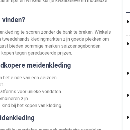
 juiste tips en winkels kun je kwalitatieve en modieuze
 vinden?
denkleding te scoren zonder de bank te breken. Winkels
 en tweedehands kledingmarkten zijn goede plekken om
arnaast bieden sommige merken seizoensgebonden
nt kopen tegen gereduceerde prijzen.
edkopere meidenkleding
n het einde van een seizoen.
t.
latforms voor unieke vondsten.
ombineren zijn.
kind bij het kopen van kleding.
idenkleding