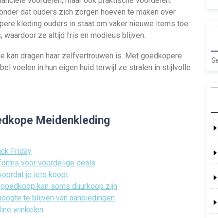
inanciële voordelen, maar ook praktische voordelen.
 zonder dat ouders zich zorgen hoeven te maken over
pere kleding ouders in staat om vaker nieuwe items toe
waardoor ze altijd fris en modieus blijven.
sje kan dragen haar zelfvertrouwen is. Met goedkopere
Ge
 voelen in hun eigen huid terwijl ze stralen in stijlvolle
oedkope Meidenkleding
ack Friday
tforms voor voordelige deals
voordat je iets koopt
n, goedkoop kan soms duurkoop zijn
hoogte te blijven van aanbiedingen
line winkelen