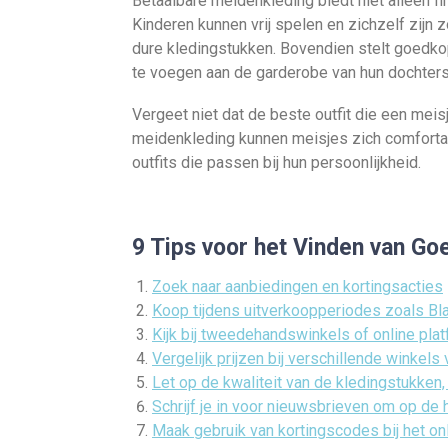
Betaalbare meidenkleding biedt niet alleen f
Kinderen kunnen vrij spelen en zichzelf zijn
dure kledingstukken. Bovendien stelt goedko
te voegen aan de garderobe van hun dochters, 
Vergeet niet dat de beste outfit die een mei
meidenkleding kunnen meisjes zich comfortabel
outfits die passen bij hun persoonlijkheid.
9 Tips voor het Vinden van G
Zoek naar aanbiedingen en kortingsacties
Koop tijdens uitverkoopperiodes zoals Bl
Kijk bij tweedehandswinkels of online pla
Vergelijk prijzen bij verschillende winkels 
Let op de kwaliteit van de kledingstukke
Schrijf je in voor nieuwsbrieven om op de 
Maak gebruik van kortingscodes bij het on