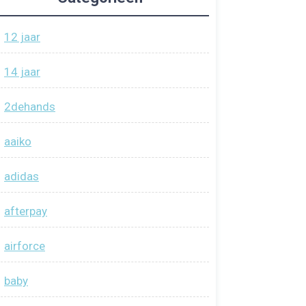
12 jaar
14 jaar
2dehands
aaiko
adidas
afterpay
airforce
baby