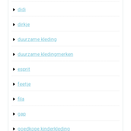
didi
dirkje
duurzame kleding
duurzame kledingmerken
esprit
feetje
fila
gap
goedkope kinderkleding