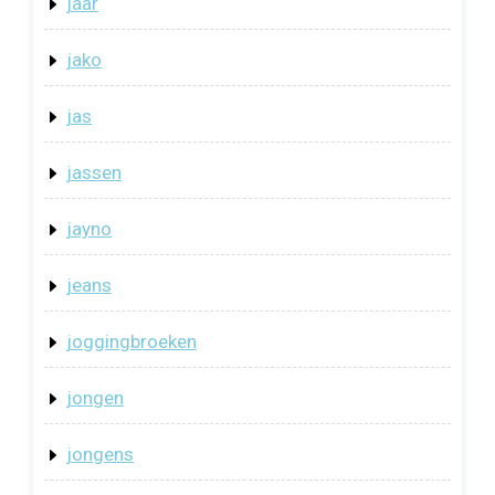
jaar
jako
jas
jassen
jayno
jeans
joggingbroeken
jongen
jongens