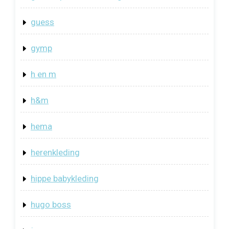
guess
gymp
h en m
h&m
hema
herenkleding
hippe babykleding
hugo boss