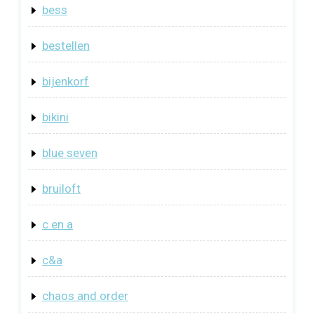
bess
bestellen
bijenkorf
bikini
blue seven
bruiloft
c en a
c&a
chaos and order