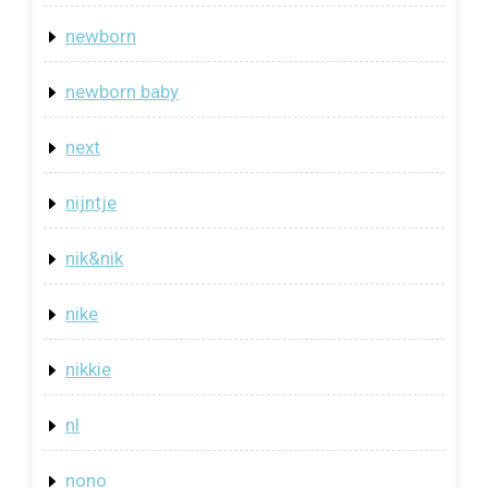
newborn
newborn baby
next
nijntje
nik&nik
nike
nikkie
nl
nono