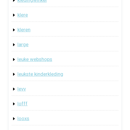
kledingwinkel
klere
kleren
large
leuke webshops
leukste kinderkleding
levv
lofff
looxs