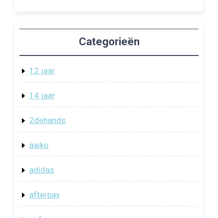
Categorieën
12 jaar
14 jaar
2dehands
aaiko
adidas
afterpay