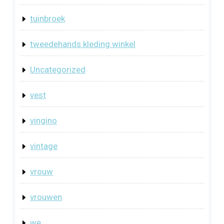
tuinbroek
tweedehands kleding winkel
Uncategorized
vest
vingino
vintage
vrouw
vrouwen
we