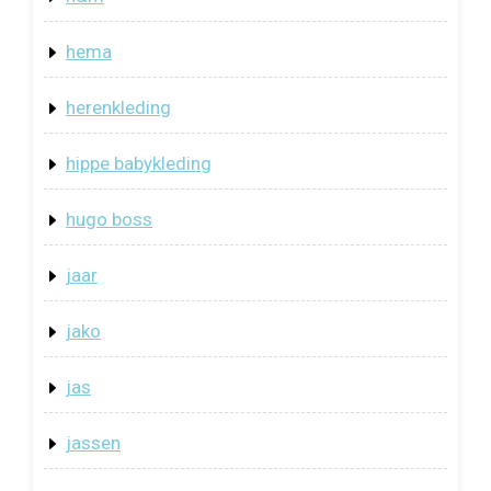
hema
herenkleding
hippe babykleding
hugo boss
jaar
jako
jas
jassen