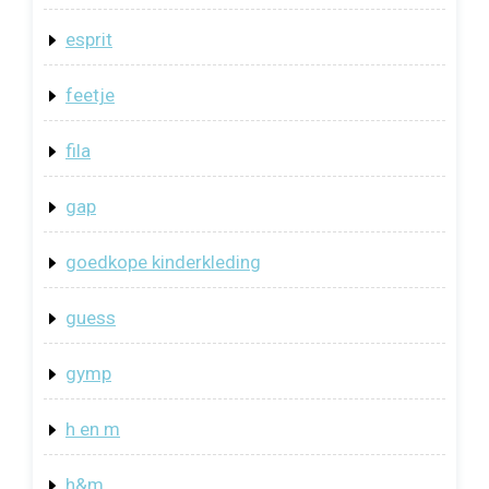
esprit
feetje
fila
gap
goedkope kinderkleding
guess
gymp
h en m
h&m