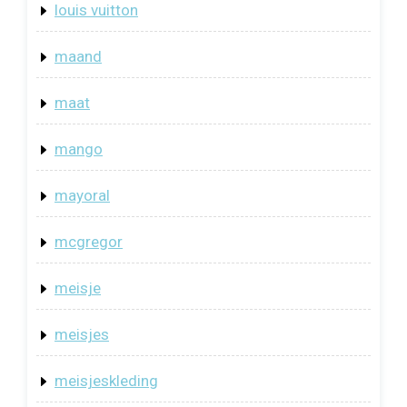
louis vuitton
maand
maat
mango
mayoral
mcgregor
meisje
meisjes
meisjeskleding