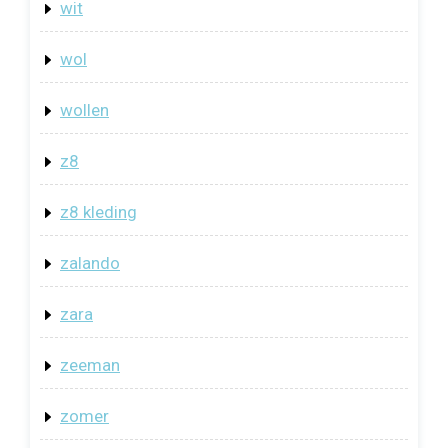
wit
wol
wollen
z8
z8 kleding
zalando
zara
zeeman
zomer