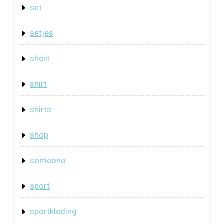
set
setjes
shein
shirt
shirts
shop
someone
sport
sportkleding