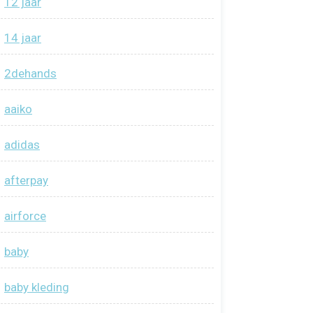
12 jaar
14 jaar
2dehands
aaiko
adidas
afterpay
airforce
baby
baby kleding