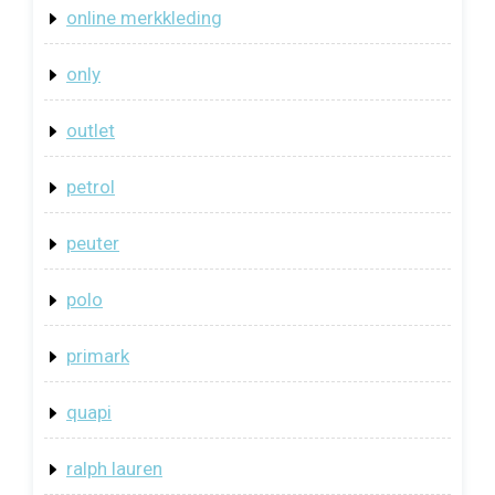
online merkkleding
only
outlet
petrol
peuter
polo
primark
quapi
ralph lauren