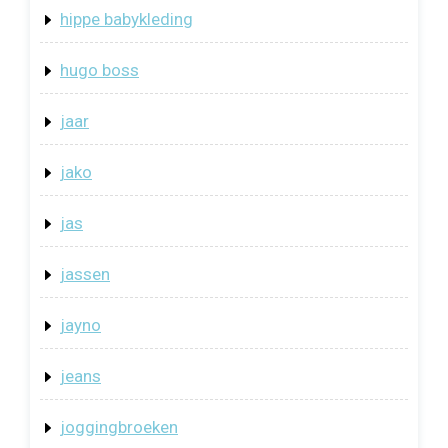
hippe babykleding
hugo boss
jaar
jako
jas
jassen
jayno
jeans
joggingbroeken