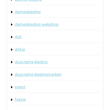
dameskleding
dameskleding webshop
didi
dirkje
duurzame kleding
duurzame kledingmerken
esprit
feetje