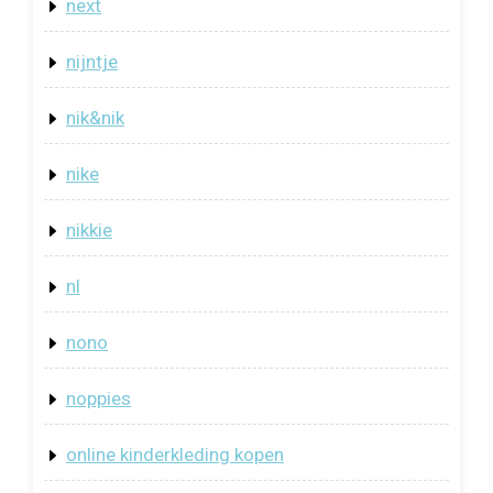
next
nijntje
nik&nik
nike
nikkie
nl
nono
noppies
online kinderkleding kopen