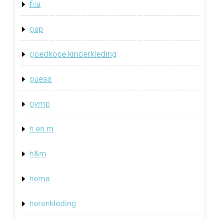
fila
gap
goedkope kinderkleding
guess
gymp
h en m
h&m
hema
herenkleding