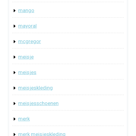
mango
mayoral
mcgregor
meisje
meisjes
meisjeskleding
meisjesschoenen
merk
merk meisjeskleding