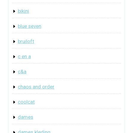
bikini
blue seven
bruiloft
c en a
c&a
chaos and order
coolcat
dames
dames kleding