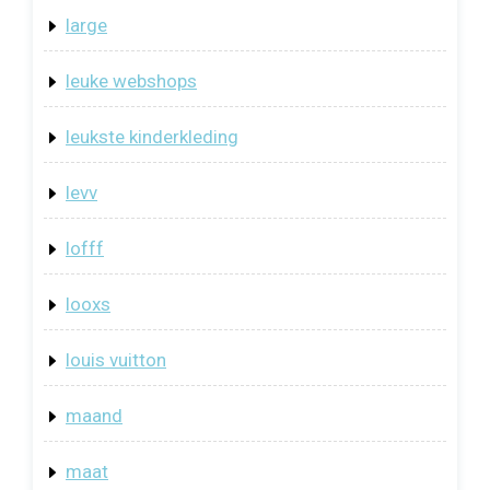
large
leuke webshops
leukste kinderkleding
levv
lofff
looxs
louis vuitton
maand
maat