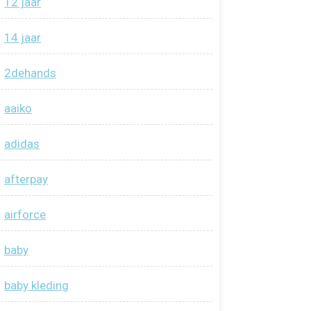
12 jaar
14 jaar
2dehands
aaiko
adidas
afterpay
airforce
baby
baby kleding