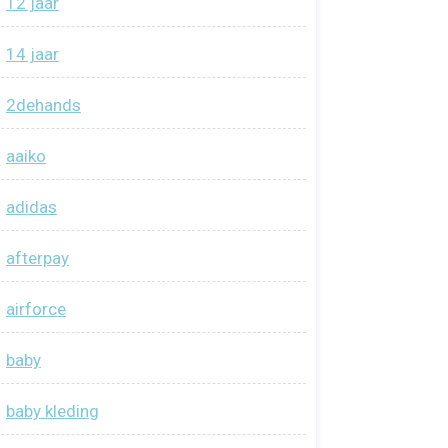
12 jaar
14 jaar
2dehands
aaiko
adidas
afterpay
airforce
baby
baby kleding