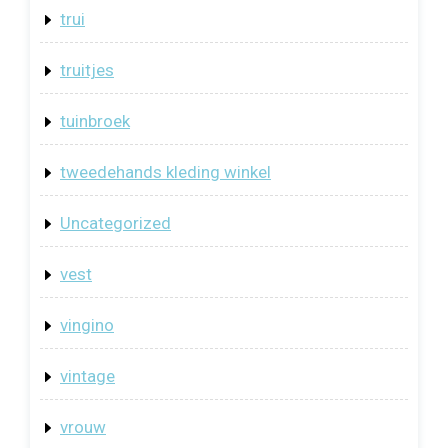
trui
truitjes
tuinbroek
tweedehands kleding winkel
Uncategorized
vest
vingino
vintage
vrouw