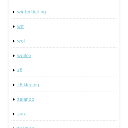
winterkleding
wit
wol
wollen
z8
z8 kleding
zalando
zara