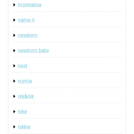
monnalisa
name it
newborn
newborn baby
next
nijntje
nik&nik
nike
nikkie