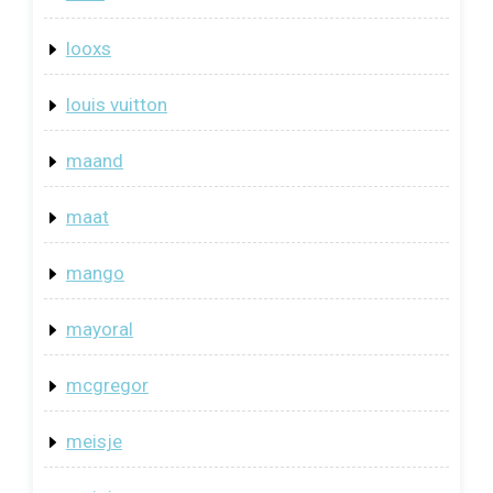
looxs
louis vuitton
maand
maat
mango
mayoral
mcgregor
meisje