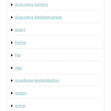
duurzame kleding
duurzame kledingmerken
esprit
feetje
fila
gap
goedkope kinderkleding
guess
gymp