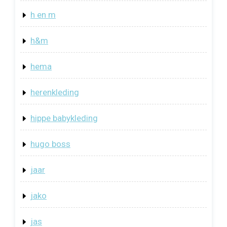
h en m
h&m
hema
herenkleding
hippe babykleding
hugo boss
jaar
jako
jas