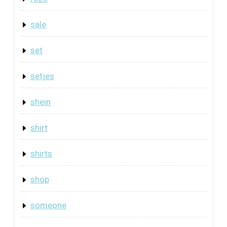
sale
set
setjes
shein
shirt
shirts
shop
someone