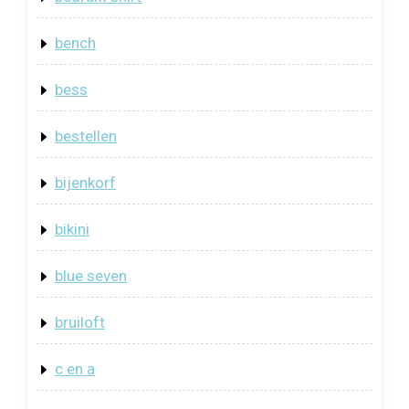
bench
bess
bestellen
bijenkorf
bikini
blue seven
bruiloft
c en a