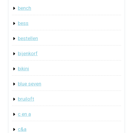
bench
bess
bestellen
bijenkorf
bikini
blue seven
bruiloft
c en a
c&a