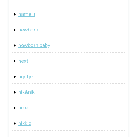
name it
newborn
newborn baby
next
nijntje
nik&nik
nike
nikkie