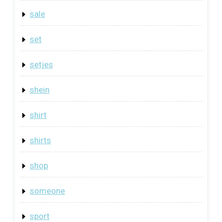
sale
set
setjes
shein
shirt
shirts
shop
someone
sport