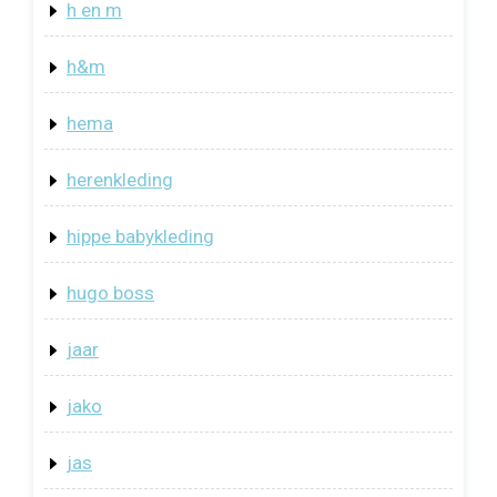
h en m
h&m
hema
herenkleding
hippe babykleding
hugo boss
jaar
jako
jas