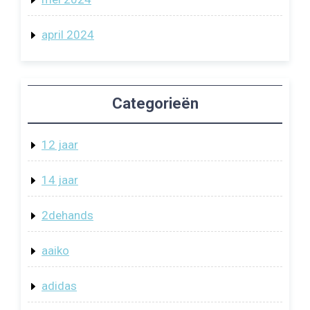
april 2024
Categorieën
12 jaar
14 jaar
2dehands
aaiko
adidas