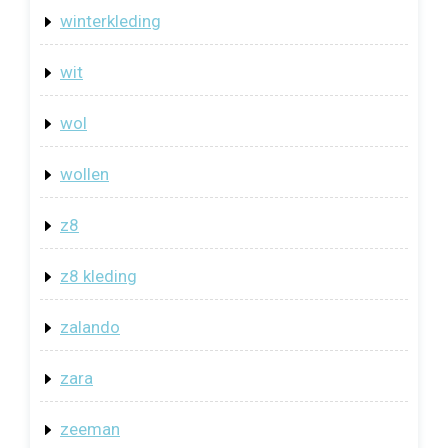
winterkleding
wit
wol
wollen
z8
z8 kleding
zalando
zara
zeeman