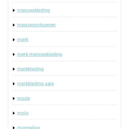
meisjeskleding
meisjesschoenen
merk
merk meisjeskleding
merkkleding
merkkleding sale
mode
molo
monnalisa