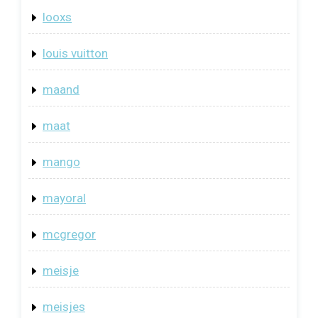
looxs
louis vuitton
maand
maat
mango
mayoral
mcgregor
meisje
meisjes