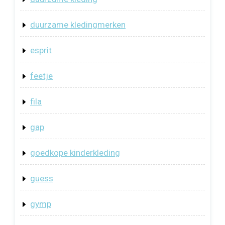
duurzame kledingmerken
esprit
feetje
fila
gap
goedkope kinderkleding
guess
gymp