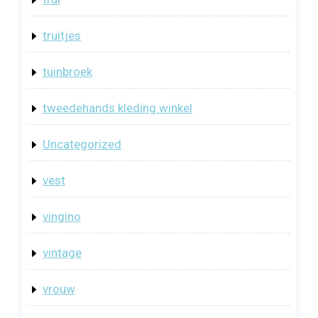
truitjes
tuinbroek
tweedehands kleding winkel
Uncategorized
vest
vingino
vintage
vrouw